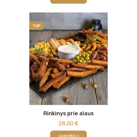
TOP
Rinkinys prie alaus
28,00
€
Į KREPŠELĮ