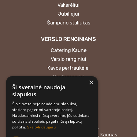
Vakarėliui
Jubiliejui
Šampano staliukas
VERSLO RENGINIAMS
Catering Kaune
Verslo renginiui
Kavos pertraukėlei
Konferencijai
×
Ši svetainė naudoja
KONTAKTAI
slapukus
Šioje svetainėje naudojami slapukai,
MB “Atrask skonį”
siekiant pagerinti vartotojo patirtį.
+37062018165
Naudodamiesi mūsų svetaine, jūs sutinkate
atraskskoni@gmail.com
su visais slapukais pagal mūsų slapukų
politiką.
Skaityti daugiau
Įmonės kodas: 304476576
Adresas: Linkuvos g. 58, LT-48357, Kaunas