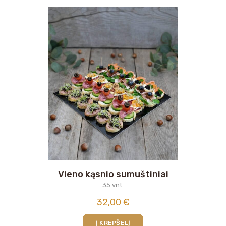
Vieno kąsnio sumuštiniai
35 vnt.
32,00
€
Į KREPŠELĮ