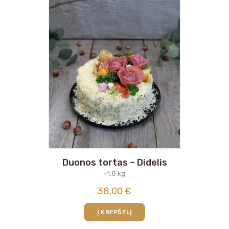
Duonos tortas – Didelis
~1,8 kg
38,00
€
Į KREPŠELĮ