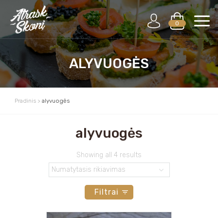
0
ALYVUOGĖS
Pradinis
>
alyvuogės
alyvuogės
Showing all 4 results
Filtrai