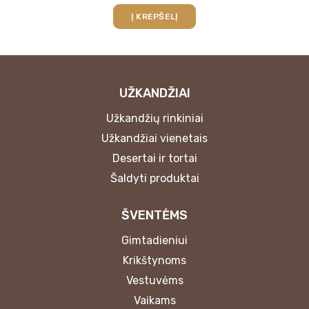
Į KREPŠELĮ
UŽKANDŽIAI
Užkandžių rinkiniai
Užkandžiai vienetais
Desertai ir tortai
Šaldyti produktai
ŠVENTĖMS
Gimtadieniui
Krikštynoms
Vestuvėms
Vaikams