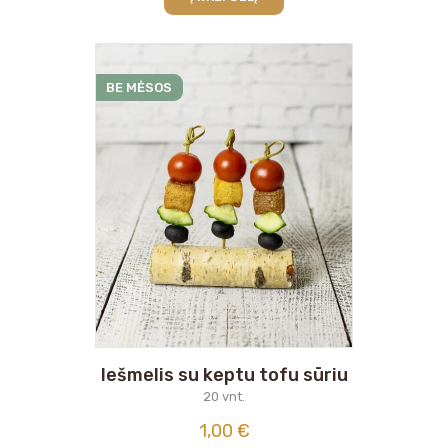
BE MĖSOS
Iešmelis su keptu tofu sūriu
20 vnt.
1,00
€