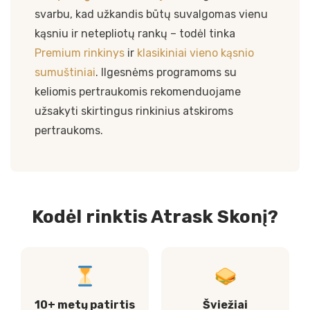
svarbu, kad užkandis būtų suvalgomas vienu
kąsniu ir netepliotų rankų – todėl tinka
Premium rinkinys
ir
klasikiniai vieno kąsnio
sumuštiniai
. Ilgesnėms programoms su
keliomis pertraukomis rekomenduojame
užsakyti skirtingus rinkinius atskiroms
pertraukoms.
Kodėl rinktis Atrask Skonį?
10+ metų patirtis
Šviežiai