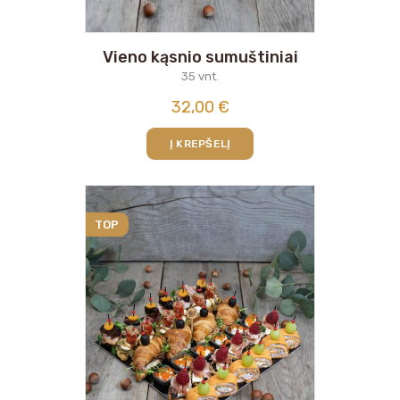
Vieno kąsnio sumuštiniai
35 vnt.
32,00
€
Į KREPŠELĮ
TOP