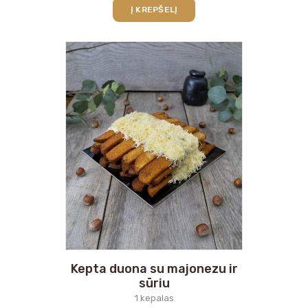
Į KREPŠELĮ
Kepta duona su majonezu ir
sūriu
1 kepalas