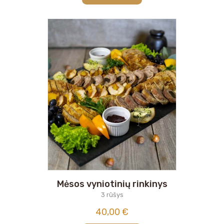
Mėsos vyniotinių rinkinys
3 rūšys
40,00
€