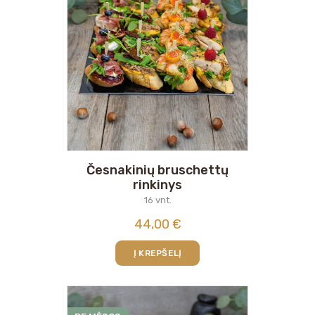
Česnakinių bruschettų
rinkinys
16 vnt.
44,00
€
Į KREPŠELĮ