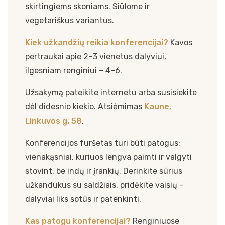
skirtingiems skoniams. Siūlome ir
vegetariškus variantus.
Kiek užkandžių reikia konferencijai?
Kavos
pertraukai apie 2–3 vienetus dalyviui,
ilgesniam renginiui – 4–6.
Užsakymą pateikite internetu arba susisiekite
dėl didesnio kiekio. Atsiėmimas
Kaune,
Linkuvos g. 58
.
Konferencijos furšetas turi būti patogus:
vienakąsniai, kuriuos lengva paimti ir valgyti
stovint, be indų ir įrankių. Derinkite sūrius
užkandukus su saldžiais, pridėkite vaisių –
dalyviai liks sotūs ir patenkinti.
Kas patogu konferencijai?
Renginiuose