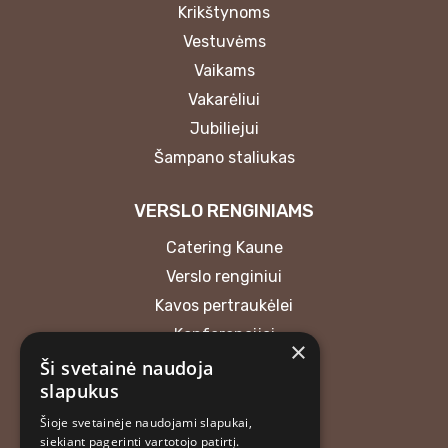
Krikštynoms
Vestuvėms
Vaikams
Vakarėliui
Jubiliejui
Šampano staliukas
VERSLO RENGINIAMS
Catering Kaune
Verslo renginiui
Kavos pertraukėlei
Konferencijai
×
Ši svetainė naudoja
KONTAKTAI
slapukus
Šioje svetainėje naudojami slapukai,
MB “Atrask skonį”
siekiant pagerinti vartotojo patirtį.
+37062018165