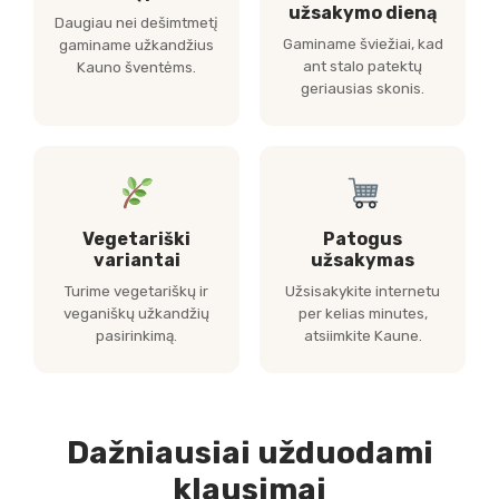
užsakymo dieną
Daugiau nei dešimtmetį
Gaminame šviežiai, kad
gaminame užkandžius
ant stalo patektų
Kauno šventėms.
geriausias skonis.
Vegetariški
Patogus
variantai
užsakymas
Turime vegetariškų ir
Užsisakykite internetu
veganiškų užkandžių
per kelias minutes,
pasirinkimą.
atsiimkite Kaune.
Dažniausiai užduodami
klausimai