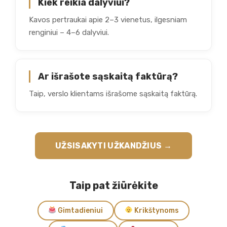
Kiek reikia dalyviui?
Kavos pertraukai apie 2–3 vienetus, ilgesniam
renginiui – 4–6 dalyviui.
Ar išrašote sąskaitą faktūrą?
Taip, verslo klientams išrašome sąskaitą faktūrą.
UŽSISAKYTI UŽKANDŽIUS →
Taip pat žiūrėkite
Gimtadieniui
Krikštynoms