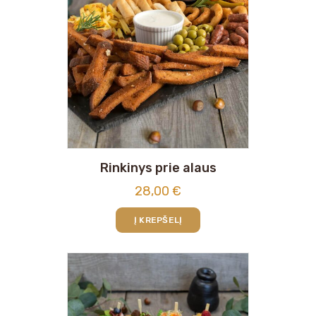
Rinkinys prie alaus
28,00
€
Į KREPŠELĮ