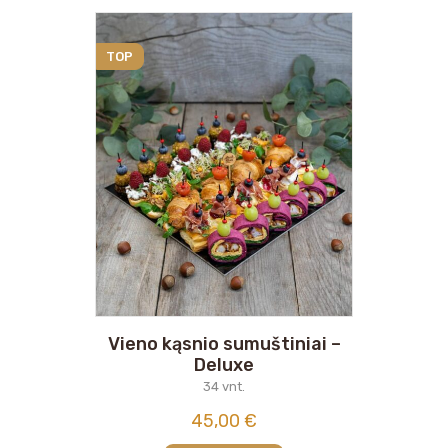
TOP
Vieno kąsnio sumuštiniai –
Deluxe
34 vnt.
45,00
€