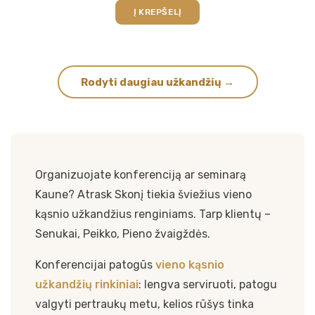
Į KREPŠELĮ
Rodyti daugiau užkandžių →
Organizuojate konferenciją ar seminarą
Kaune? Atrask Skonį tiekia šviežius vieno
kąsnio užkandžius renginiams. Tarp klientų –
Senukai, Peikko, Pieno žvaigždės.
Konferencijai patogūs
vieno kąsnio
užkandžių rinkiniai
: lengva serviruoti, patogu
valgyti pertraukų metu, kelios rūšys tinka