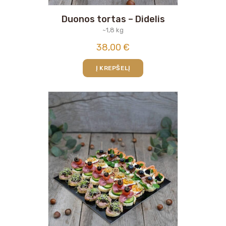
Duonos tortas – Didelis
~1,8 kg
38,00
€
Į KREPŠELĮ