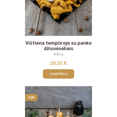
Vištiena tempūroje su panko
džiuvėsėliais
800 g
28,00
€
Į KREPŠELĮ
TOP