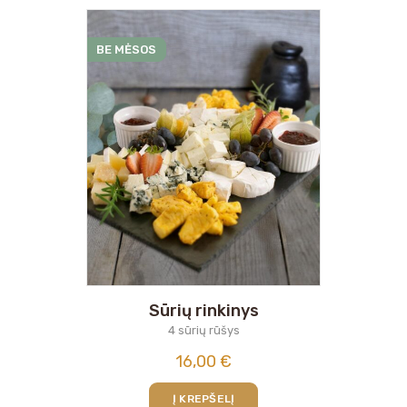
BE MĖSOS
Sūrių rinkinys
4 sūrių rūšys
16,00
€
Į KREPŠELĮ