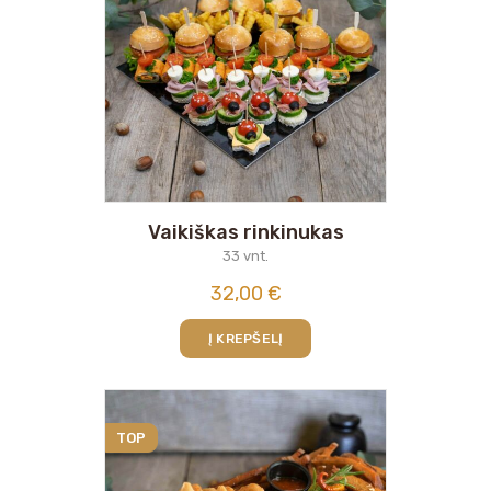
Vaikiškas rinkinukas
33 vnt.
32,00
€
Į KREPŠELĮ
TOP