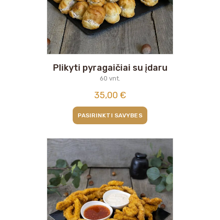
Plikyti pyragaičiai su įdaru
60 vnt.
35,00
€
PASIRINKTI SAVYBES