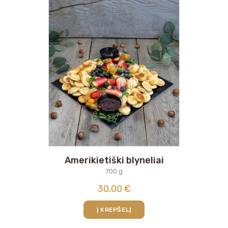
Amerikietiški blyneliai
700 g
30,00
€
Į KREPŠELĮ