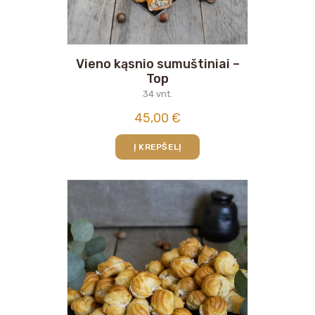
Vieno kąsnio sumuštiniai –
Top
34 vnt.
45,00
€
Į KREPŠELĮ