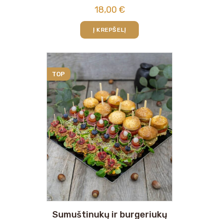
18,00
€
Į KREPŠELĮ
TOP
Sumuštinukų ir burgeriukų