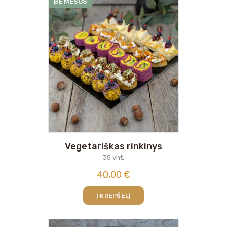
BE MĖSOS
Vegetariškas rinkinys
35 vnt.
40,00
€
Į KREPŠELĮ