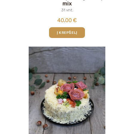
mix
31 vnt.
40,00
€
Į KREPŠELĮ