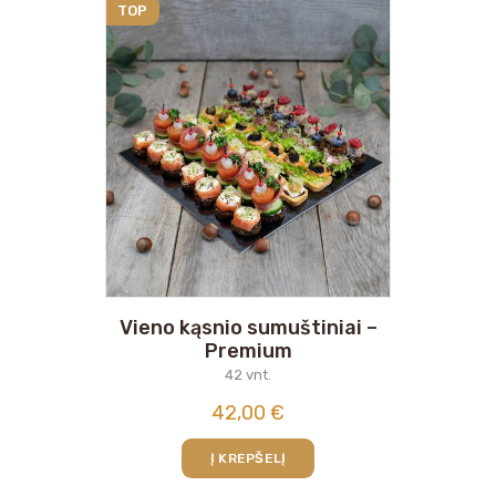
TOP
Vieno kąsnio sumuštiniai –
Premium
42 vnt.
42,00
€
Į KREPŠELĮ