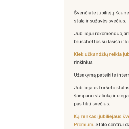
Švenčiate jubiliejų Kaune
stalą ir sužavės svečius.
Jubiliejui rekomenduoj
bruschettos su lašiša ir k
Kiek užkandžių reikia jub
rinkinius.
Užsakymą pateikite inter
Jubiliejaus furšeto stala
šampano staliuką ir elega
pasitikti svečius.
Ką renkasi jubiliejaus 
Premium
. Stalo centrui