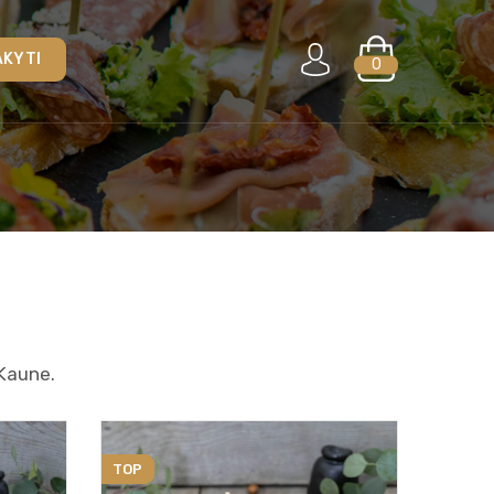
AKYTI
0
 Kaune.
TOP