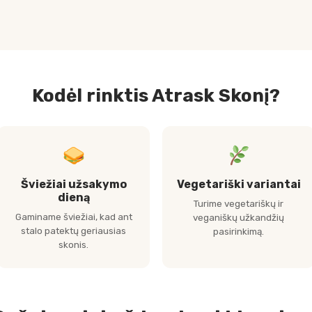
Kodėl rinktis Atrask Skonį?
Šviežiai užsakymo
Vegetariški variantai
dieną
Turime vegetariškų ir
Gaminame šviežiai, kad ant
veganiškų užkandžių
stalo patektų geriausias
pasirinkimą.
skonis.