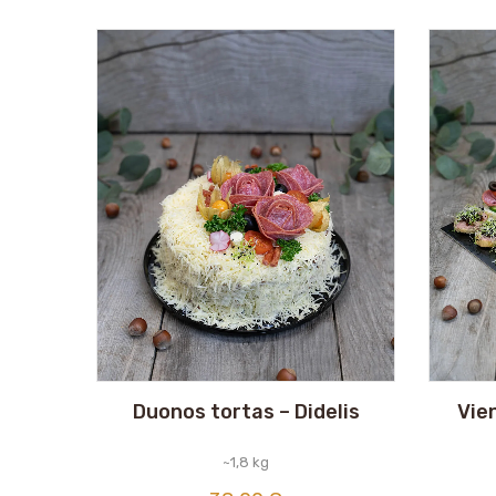
Duonos tortas – Didelis
Vie
~1,8 kg