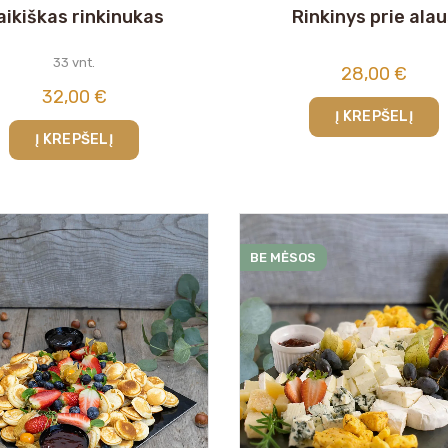
aikiškas rinkinukas
Rinkinys prie alau
33 vnt.
28,00
€
32,00
€
Į KREPŠELĮ
Į KREPŠELĮ
BE MĖSOS