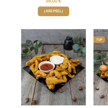
38,00
€
Į KREPŠELĮ
TOP