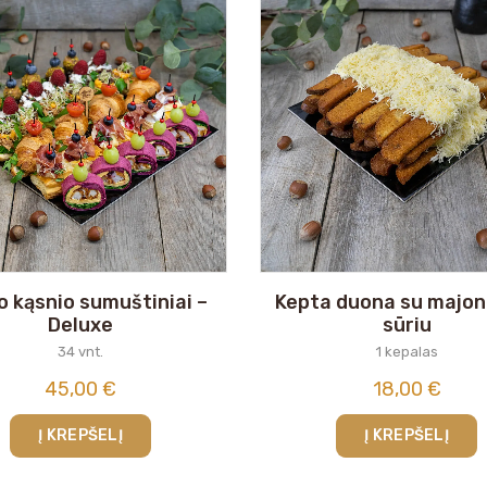
o kąsnio sumuštiniai –
Kepta duona su majon
Deluxe
sūriu
34 vnt.
1 kepalas
45,00
€
18,00
€
Į KREPŠELĮ
Į KREPŠELĮ