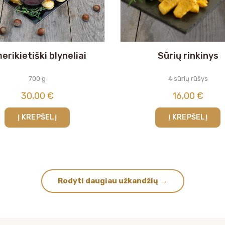
erikietiški blyneliai
Sūrių rinkinys
700 g
4 sūrių rūšys
30,00
€
16,00
€
Į KREPŠELĮ
Į KREPŠELĮ
Rodyti daugiau užkandžių →