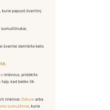
, kurie papuoš šventinį
i sumuštinukai,
 šventei derinkite kelis
 58
.
xe
rinkinius, pridėkite
aip, kad beliks tik
ti rinkiniai:
Deluxe
arba
ąsnio sumuštiniai
, kurie