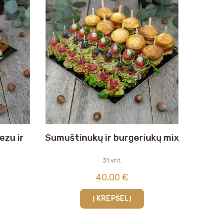
ezu ir
Sumuštinukų ir burgeriukų mix
31 vnt.
40,00
€
Į KREPŠELĮ