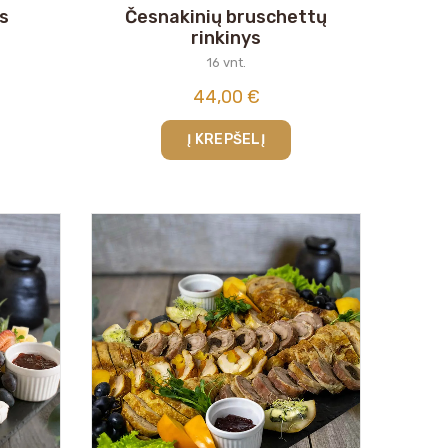
s
Česnakinių bruschettų
rinkinys
16 vnt.
44,00
€
Į KREPŠELĮ