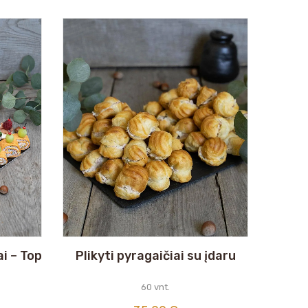
i – Top
Plikyti pyragaičiai su įdaru
60 vnt.