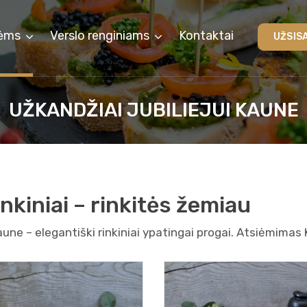
ėms
Verslo renginiams
Kontaktai
UŽSIS
UŽKANDŽIAI JUBILIEJUI KAUNE
nkiniai – rinkitės žemiau
Kaune – elegantiški rinkiniai ypatingai progai. Atsiėmimas