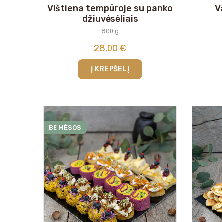
Vištiena tempūroje su panko
V
džiuvėsėliais
800 g
28,00
€
Į KREPŠELĮ
BE MĖSOS