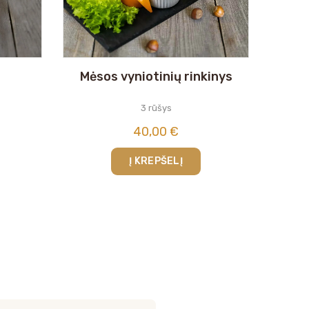
Mėsos vyniotinių rinkinys
3 rūšys
40,00
€
Į KREPŠELĮ