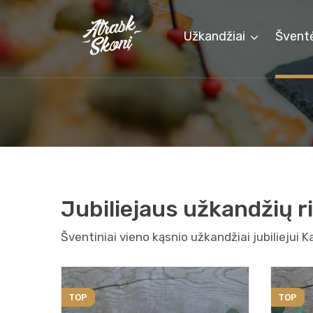
Užkandžiai
Švent
Jubiliejaus užkandžių ri
Šventiniai vieno kąsnio užkandžiai jubiliejui 
TOP
TOP