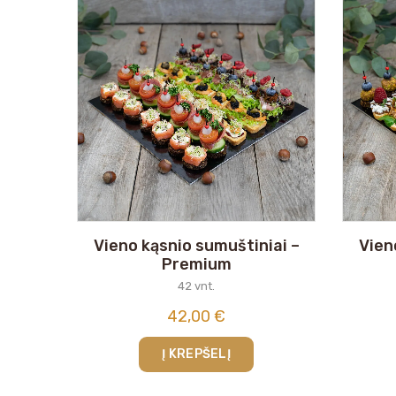
Vieno kąsnio sumuštiniai –
Vien
Premium
42 vnt.
42,00
€
Į KREPŠELĮ