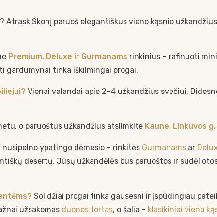
? Atrask Skonį paruoš elegantiškus vieno kąsnio užkandžius
ame
Premium, Deluxe ir Gurmanams
rinkinius – rafinuoti min
iti gardumynai tinka iškilmingai progai.
iliejui?
Vienai valandai apie 2–4 užkandžius svečiui. Didesnei
netu, o paruoštus užkandžius atsiimkite
Kaune, Linkuvos g.
s nusipelno ypatingo dėmesio – rinkitės
Gurmanams
ar
Delu
ntiškų desertų. Jūsų užkandėlės bus paruoštos ir sudėliotos t
šventėms?
Solidžiai progai tinka gausesni ir įspūdingiau pateik
 dažnai užsakomas
duonos tortas
, o šalia –
klasikiniai vieno k