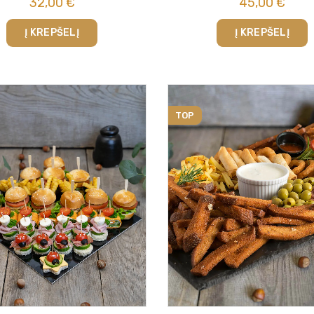
32,00
€
45,00
€
Į KREPŠELĮ
Į KREPŠELĮ
TOP