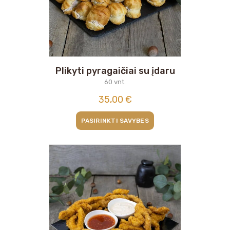
Plikyti pyragaičiai su įdaru
60 vnt.
35,00
€
PASIRINKTI SAVYBES