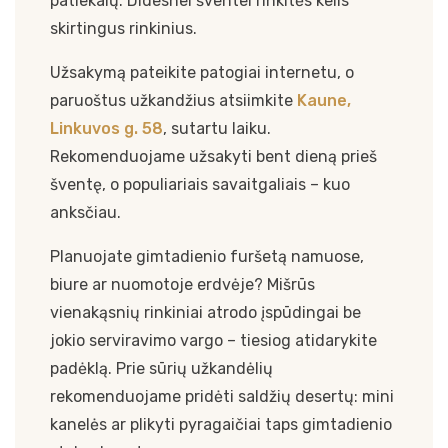
patiekalų. Didesnei šventei rinkitės kelis
skirtingus rinkinius.
Užsakymą pateikite patogiai internetu, o
paruoštus užkandžius atsiimkite
Kaune,
Linkuvos g. 58
, sutartu laiku.
Rekomenduojame užsakyti bent dieną prieš
šventę, o populiariais savaitgaliais – kuo
anksčiau.
Planuojate gimtadienio furšetą namuose,
biure ar nuomotoje erdvėje? Mišrūs
vienakąsnių rinkiniai atrodo įspūdingai be
jokio serviravimo vargo – tiesiog atidarykite
padėklą. Prie sūrių užkandėlių
rekomenduojame pridėti saldžių desertų: mini
kanelės ar plikyti pyragaičiai taps gimtadienio