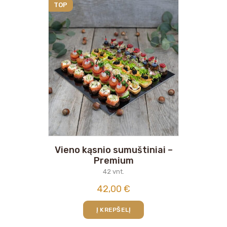
TOP
Vieno kąsnio sumuštiniai –
Premium
42 vnt.
42,00
€
Į KREPŠELĮ