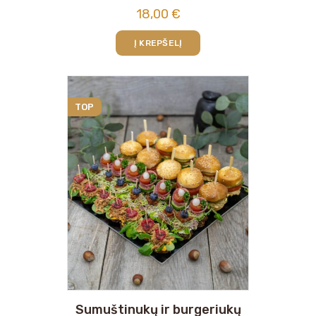
18,00
€
Į KREPŠELĮ
TOP
Sumuštinukų ir burgeriukų