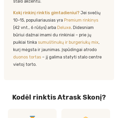
stalo akcentu.
Kokį rinkinį rinktis gimtadieniui?
Jei svečių
10–15, populiariausias yra
Premium rinkinys
(42 vnt., 6 rūšys) arba
Deluxe
. Didesniam
būriui dažnai imami du rinkiniai – prie jų
puikiai tinka
sumuštinukų ir burgeriukų mix
,
kurį mėgsta ir jaunimas. Įspūdingai atrodo
duonos tortas
– jį galima statyti stalo centre
vietoj torto.
Kodėl rinktis Atrask Skonį?