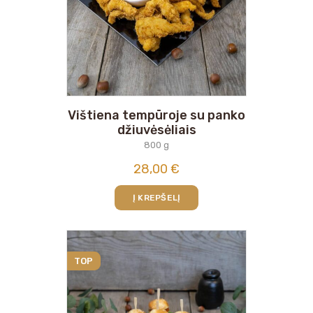
Vištiena tempūroje su panko
džiuvėsėliais
800 g
28,00
€
Į KREPŠELĮ
TOP