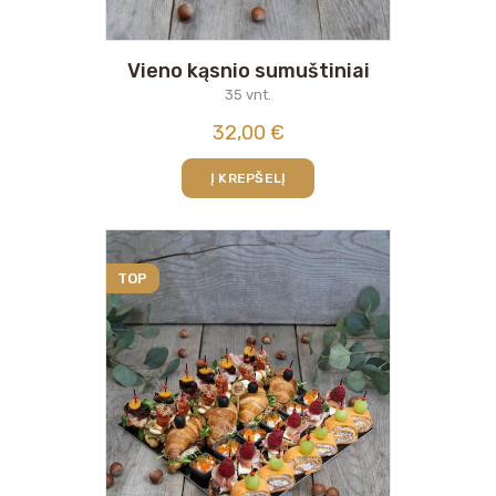
Vieno kąsnio sumuštiniai
35 vnt.
32,00
€
Į KREPŠELĮ
TOP