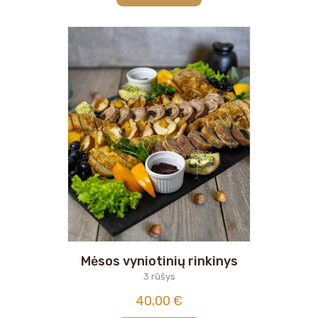
Mėsos vyniotinių rinkinys
3 rūšys
40,00
€