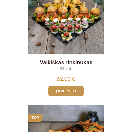
Vaikiškas rinkinukas
33 vnt.
32,00
€
Į KREPŠELĮ
TOP