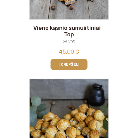
Vieno kąsnio sumuštiniai –
Top
34 vnt.
45,00
€
Į KREPŠELĮ