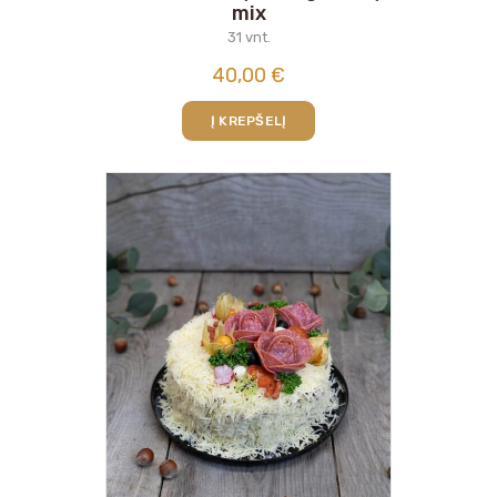
mix
31 vnt.
40,00
€
Į KREPŠELĮ