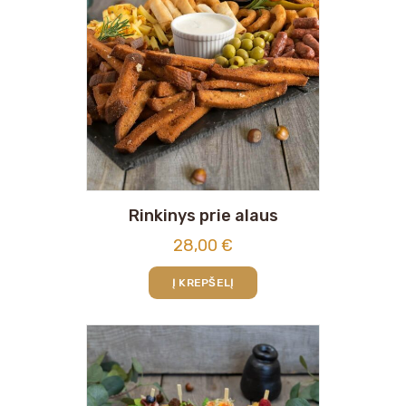
Rinkinys prie alaus
28,00
€
Į KREPŠELĮ