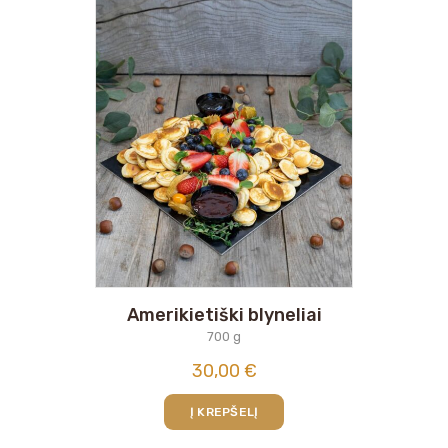
Amerikietiški blyneliai
700 g
30,00
€
Į KREPŠELĮ