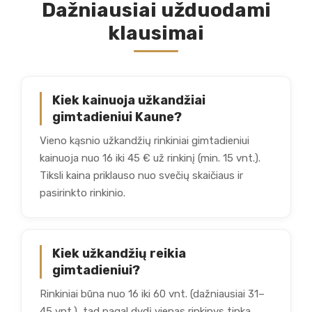
Dažniausiai užduodami
klausimai
Kiek kainuoja užkandžiai
gimtadieniui Kaune?
Vieno kąsnio užkandžių rinkiniai gimtadieniui
kainuoja nuo 16 iki 45 € už rinkinį (min. 15 vnt.).
Tiksli kaina priklauso nuo svečių skaičiaus ir
pasirinkto rinkinio.
Kiek užkandžių reikia
gimtadieniui?
Rinkiniai būna nuo 16 iki 60 vnt. (dažniausiai 31–
45 vnt.), tad pagal dydį vienas rinkinys tinka