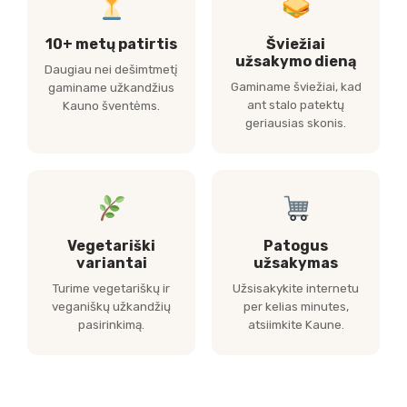
10+ metų patirtis
Šviežiai
užsakymo dieną
Daugiau nei dešimtmetį
Gaminame šviežiai, kad
gaminame užkandžius
ant stalo patektų
Kauno šventėms.
geriausias skonis.
Vegetariški
Patogus
variantai
užsakymas
Turime vegetariškų ir
Užsisakykite internetu
veganiškų užkandžių
per kelias minutes,
pasirinkimą.
atsiimkite Kaune.