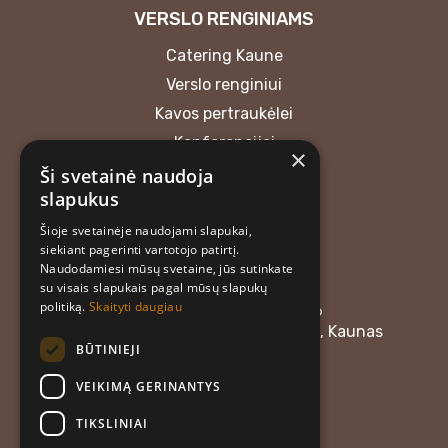
VERSLO RENGINIAMS
Catering Kaune
Verslo renginiui
Kavos pertraukėlei
Konferencijai
×
Ši svetainė naudoja
KONTAKTAI
slapukus
Šioje svetainėje naudojami slapukai,
MB “Atrask skonį”
siekiant pagerinti vartotojo patirtį.
+37062018165
Naudodamiesi mūsų svetaine, jūs sutinkate
atraskskoni@gmail.com
su visais slapukais pagal mūsų slapukų
politiką.
Skaityti daugiau
Įmonės kodas: 304476576
Adresas: Linkuvos g. 58, LT-48357, Kaunas
BŪTINIEJI
Darbo laikas:
VEIKIMĄ GERINANTYS
I–IV: 08:00–12:00
V: 08:00–17:00
TIKSLINIAI
VI: 08:00–15:00