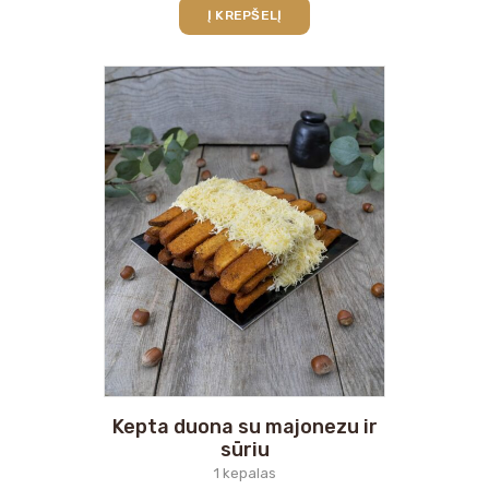
Į KREPŠELĮ
Kepta duona su majonezu ir
sūriu
1 kepalas