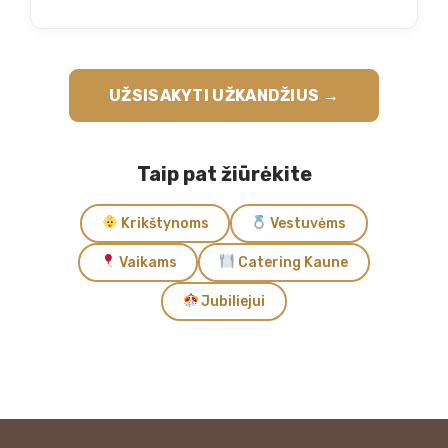
UŽSISAKYTI UŽKANDŽIUS →
Taip pat žiūrėkite
Krikštynoms
Vestuvėms
Vaikams
Catering Kaune
Jubiliejui