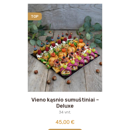
TOP
Vieno kąsnio sumuštiniai –
Deluxe
34 vnt.
45,00
€