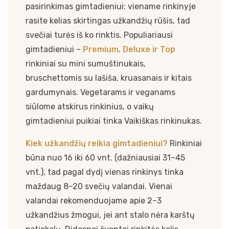
pasirinkimas gimtadieniui: viename rinkinyje
rasite kelias skirtingas užkandžių rūšis, tad
svečiai turės iš ko rinktis. Populiariausi
gimtadieniui –
Premium
,
Deluxe
ir
Top
rinkiniai su mini sumuštinukais,
bruschettomis su lašiša, kruasanais ir kitais
gardumynais. Vegetarams ir veganams
siūlome atskirus rinkinius, o vaikų
gimtadieniui puikiai tinka Vaikiškas rinkinukas.
Kiek užkandžių reikia gimtadieniui?
Rinkiniai
būna nuo 16 iki 60 vnt. (dažniausiai 31–45
vnt.), tad pagal dydį vienas rinkinys tinka
maždaug 8–20 svečių valandai. Vienai
valandai rekomenduojame apie 2–3
užkandžius žmogui, jei ant stalo nėra karštų