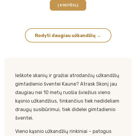
Į KREPŠELĮ
Rodyti daugiau užkandžių →
Ieškote skanių ir gražiai atrodančių užkandžių
gimtadienio šventei Kaune? Atrask Skonį jau
daugiau nei 10 metų ruošia šviežius vieno
kąsnio užkandžius, tinkančius tiek nedideliam
draugų susibūrimui, tiek didelei gimtadienio
šventei.
Vieno kąsnio užkandžių rinkiniai – patogus