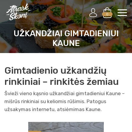
0
UŽKANDŽIAI GIMTADIENIUI
KAUNE
Gimtadienio užkandžių
rinkiniai – rinkitės žemiau
Švieži vieno kąsnio užkandžiai gimtadieniui Kaune –
mišrūs rinkiniai su keliomis rūšimis. Patogus
užsakymas internetu, atsiėmimas Kaune.