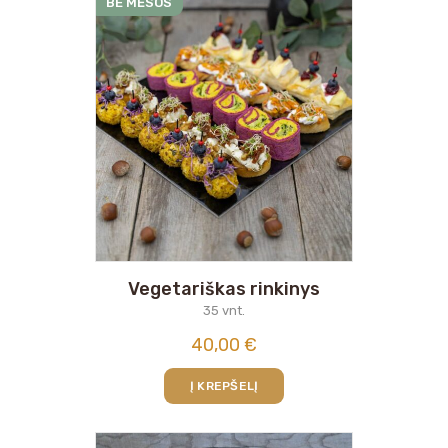
BE MĖSOS
Vegetariškas rinkinys
35 vnt.
40,00
€
Į KREPŠELĮ