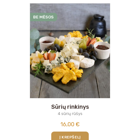
BE MĖSOS
Sūrių rinkinys
4 sūrių rūšys
16,00
€
Į KREPŠELĮ