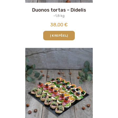
Duonos tortas – Didelis
~1,8 kg
38,00
€
Į KREPŠELĮ