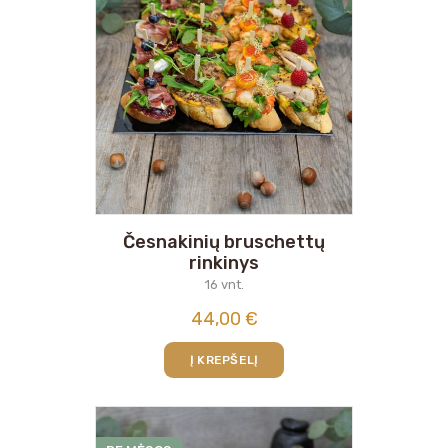
Česnakinių bruschettų
rinkinys
16 vnt.
44,00
€
Į KREPŠELĮ