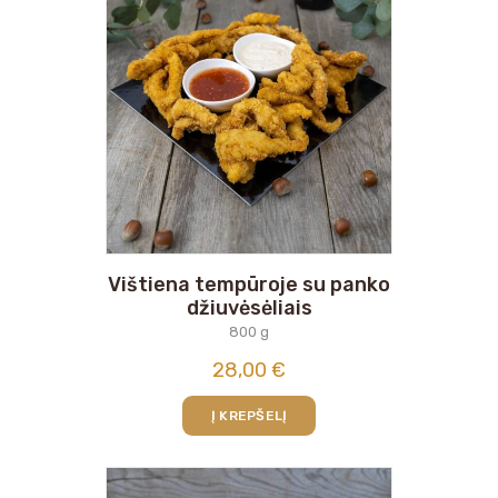
Vištiena tempūroje su panko
džiuvėsėliais
800 g
28,00
€
Į KREPŠELĮ