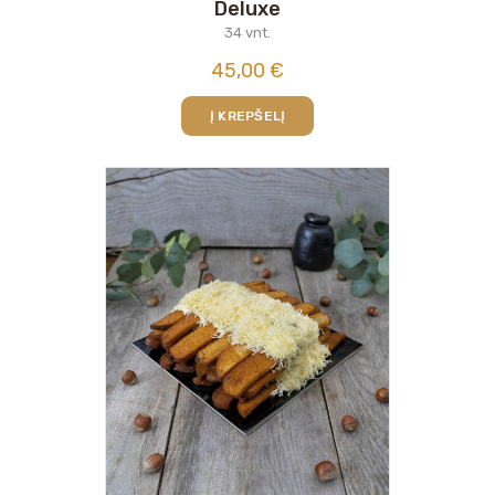
Deluxe
34 vnt.
45,00
€
Į KREPŠELĮ