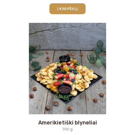
Į KREPŠELĮ
Amerikietiški blyneliai
700 g