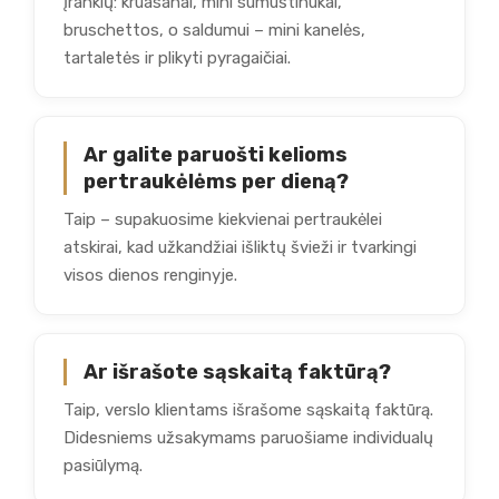
įrankių: kruasanai, mini sumuštinukai,
bruschettos, o saldumui – mini kanelės,
tartaletės ir plikyti pyragaičiai.
Ar galite paruošti kelioms
pertraukėlėms per dieną?
Taip – supakuosime kiekvienai pertraukėlei
atskirai, kad užkandžiai išliktų švieži ir tvarkingi
visos dienos renginyje.
Ar išrašote sąskaitą faktūrą?
Taip, verslo klientams išrašome sąskaitą faktūrą.
Didesniems užsakymams paruošiame individualų
pasiūlymą.