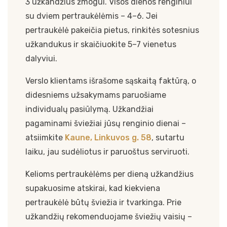
3 užkandžius žmogui. Visos dienos renginiui
su dviem pertraukėlėmis – 4–6. Jei
pertraukėlė pakeičia pietus, rinkitės sotesnius
užkandukus ir skaičiuokite 5–7 vienetus
dalyviui.
Verslo klientams išrašome sąskaitą faktūrą, o
didesniems užsakymams paruošiame
individualų pasiūlymą. Užkandžiai
pagaminami šviežiai jūsų renginio dienai –
atsiimkite
Kaune, Linkuvos g. 58
, sutartu
laiku, jau sudėliotus ir paruoštus serviruoti.
Kelioms pertraukėlėms per dieną užkandžius
supakuosime atskirai, kad kiekviena
pertraukėlė būtų šviežia ir tvarkinga. Prie
užkandžių rekomenduojame šviežių vaisių –