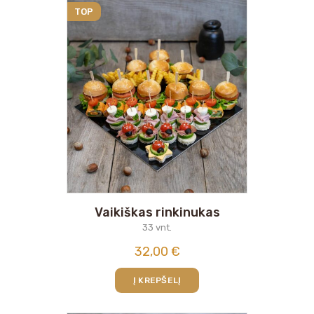
TOP
Vaikiškas rinkinukas
33 vnt.
32,00
€
Į KREPŠELĮ