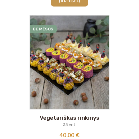
Į KREPŠELĮ
BE MĖSOS
Vegetariškas rinkinys
35 vnt.
40,00
€