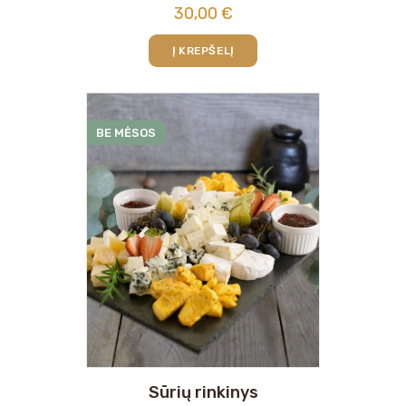
30,00
€
Į KREPŠELĮ
BE MĖSOS
Sūrių rinkinys