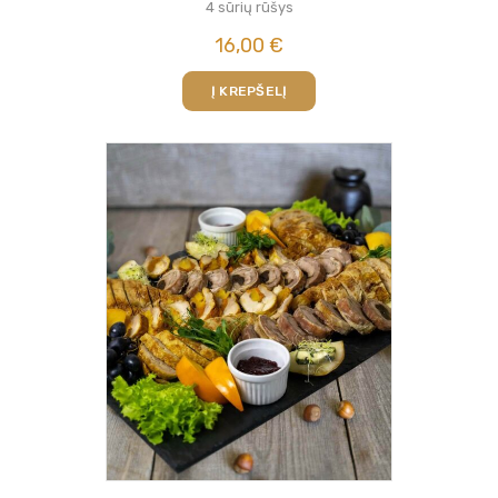
4 sūrių rūšys
16,00
€
Į KREPŠELĮ