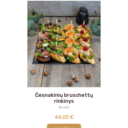
Česnakinių bruschettų
rinkinys
16 vnt.
44,00
€