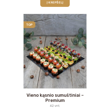
Į KREPŠELĮ
TOP
Vieno kąsnio sumuštiniai –
Premium
42 vnt.