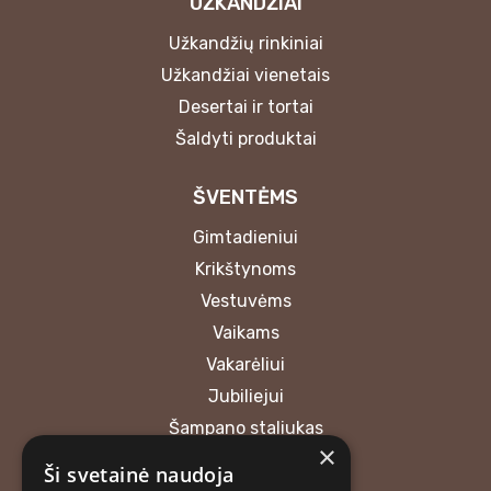
UŽKANDŽIAI
Užkandžių rinkiniai
Užkandžiai vienetais
Desertai ir tortai
Šaldyti produktai
ŠVENTĖMS
Gimtadieniui
Krikštynoms
Vestuvėms
Vaikams
Vakarėliui
Jubiliejui
Šampano staliukas
×
Ši svetainė naudoja
VERSLO RENGINIAMS