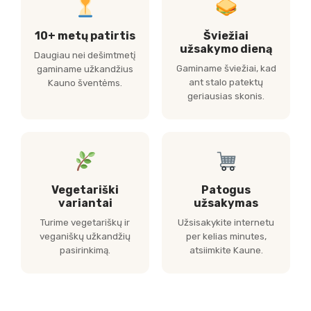
10+ metų patirtis
Šviežiai
užsakymo dieną
Daugiau nei dešimtmetį
Gaminame šviežiai, kad
gaminame užkandžius
ant stalo patektų
Kauno šventėms.
geriausias skonis.
Vegetariški
Patogus
variantai
užsakymas
Turime vegetariškų ir
Užsisakykite internetu
veganiškų užkandžių
per kelias minutes,
pasirinkimą.
atsiimkite Kaune.