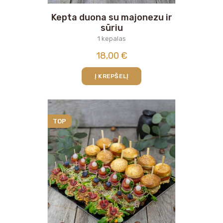
Kepta duona su majonezu ir
sūriu
1 kepalas
18,00
€
Į KREPŠELĮ
TOP