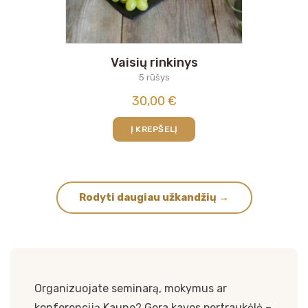
Vaisių rinkinys
5 rūšys
30,00
€
Į KREPŠELĮ
Rodyti daugiau užkandžių →
Organizuojate seminarą, mokymus ar
konferenciją Kaune? Gera kavos pertraukėlė –