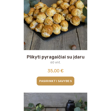
Plikyti pyragaičiai su įdaru
60 vnt.
35,00
€
PASIRINKTI SAVYBES