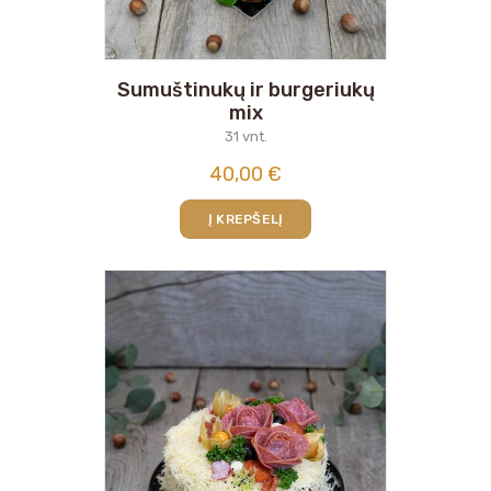
Sumuštinukų ir burgeriukų
mix
31 vnt.
40,00
€
Į KREPŠELĮ