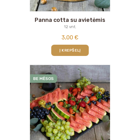
Panna cotta su avietėmis
12 vnt.
3,00
€
Į KREPŠELĮ
BE MĖSOS