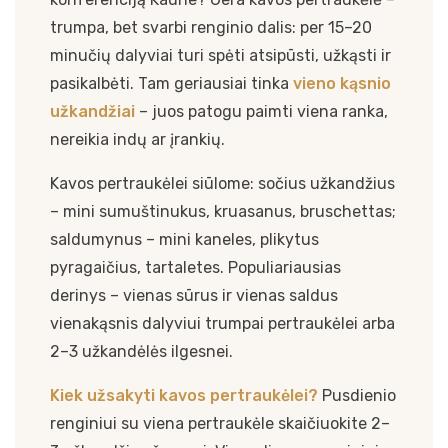
trumpa, bet svarbi renginio dalis: per 15–20
minučių dalyviai turi spėti atsipūsti, užkąsti ir
pasikalbėti. Tam geriausiai tinka
vieno kąsnio
užkandžiai
– juos patogu paimti viena ranka,
nereikia indų ar įrankių.
Kavos pertraukėlei siūlome: sočius užkandžius
– mini sumuštinukus, kruasanus, bruschettas;
saldumynus – mini kaneles, plikytus
pyragaičius, tartaletes. Populiariausias
derinys – vienas sūrus ir vienas saldus
vienakąsnis dalyviui trumpai pertraukėlei arba
2–3 užkandėlės ilgesnei.
Kiek užsakyti kavos pertraukėlei?
Pusdienio
renginiui su viena pertraukėle skaičiuokite 2–