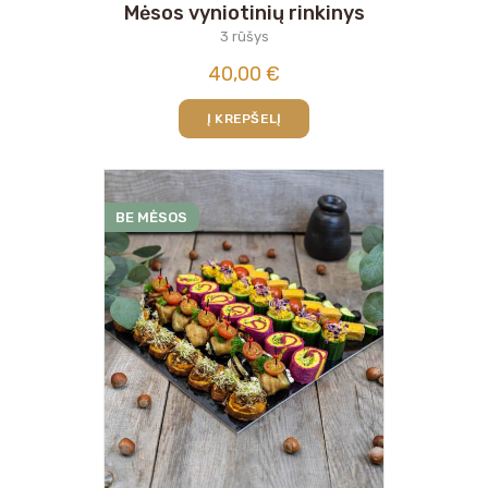
Mėsos vyniotinių rinkinys
3 rūšys
40,00
€
Į KREPŠELĮ
BE MĖSOS