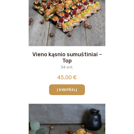
Vieno kąsnio sumuštiniai –
Top
34 vnt.
45,00
€
Į KREPŠELĮ