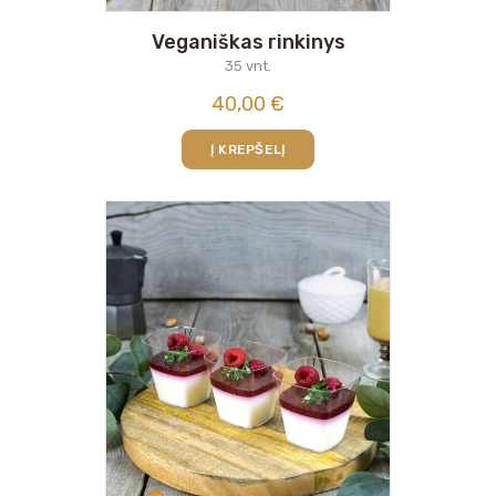
Veganiškas rinkinys
35 vnt.
40,00
€
Į KREPŠELĮ