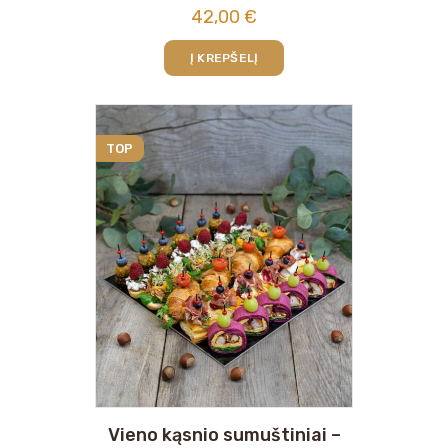
42,00
€
Į KREPŠELĮ
TOP
Vieno kąsnio sumuštiniai –