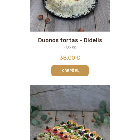
Duonos tortas – Didelis
~1,8 kg
38,00
€
Į KREPŠELĮ