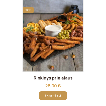
TOP
Rinkinys prie alaus
28,00
€
Į KREPŠELĮ