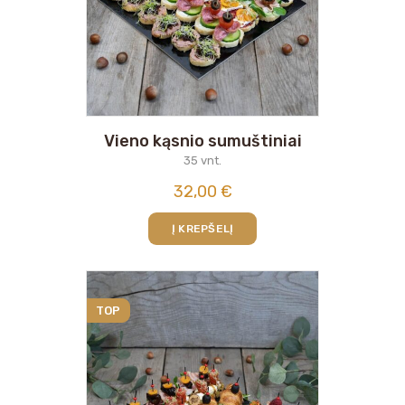
Vieno kąsnio sumuštiniai
35 vnt.
32,00
€
Į KREPŠELĮ
TOP