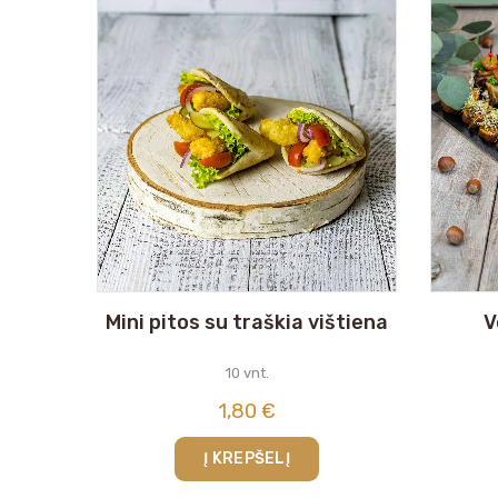
Mini pitos su traškia vištiena
V
10 vnt.
1,80
€
Į KREPŠELĮ