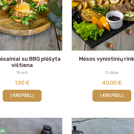
ėsainiai su BBQ plėšyta
Mėsos vyniotinių rin
vištiena
15 vnt.
3 rūšys
1,90
€
40,00
€
Į KREPŠELĮ
Į KREPŠELĮ
OS