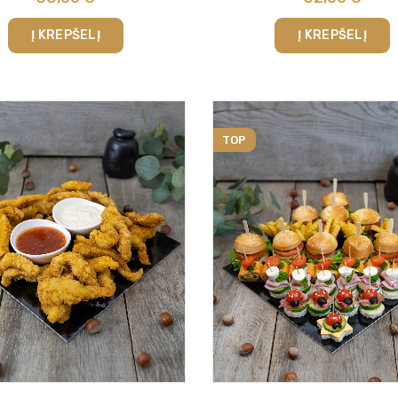
Į KREPŠELĮ
Į KREPŠELĮ
TOP