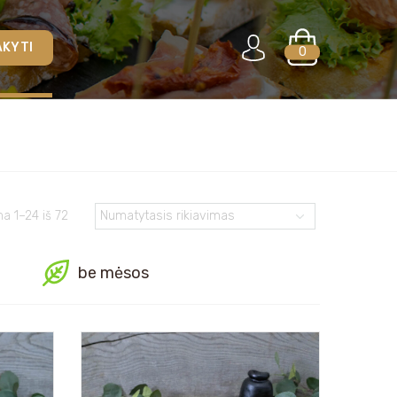
AKYTI
0
 1–24 iš 72
be mėsos