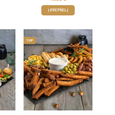
Į KREPŠELĮ
TOP