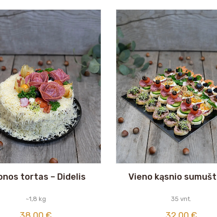
nos tortas – Didelis
Vieno kąsnio sumušti
~1,8 kg
35 vnt.
38,00
€
32,00
€