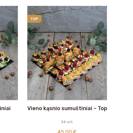
TOP
niai
Vieno kąsnio sumuštiniai – Top
34 vnt.
45,00
€