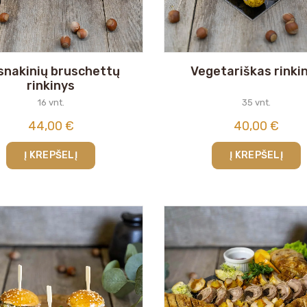
snakinių bruschettų
Vegetariškas rinki
rinkinys
16 vnt.
35 vnt.
44,00
€
40,00
€
Į KREPŠELĮ
Į KREPŠELĮ