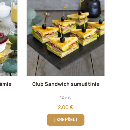
tėmis
Club Sandwich sumuštinis
12 vnt.
2,00
€
Į KREPŠELĮ