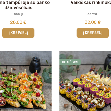
ena tempūroje su panko
Vaikiškas rinkinuk
džiuvėsėliais
800 g
33 vnt.
28,00
€
32,00
€
Į KREPŠELĮ
Į KREPŠELĮ
BE MĖSOS