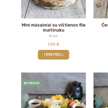
Mini mėsainiai su vištienos file
Če
maltinuku
15 vnt.
1,90
€
Į KREPŠELĮ
BE MĖSOS