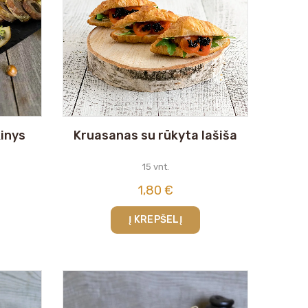
kinys
Kruasanas su rūkyta lašiša
15 vnt.
1,80
€
Į KREPŠELĮ