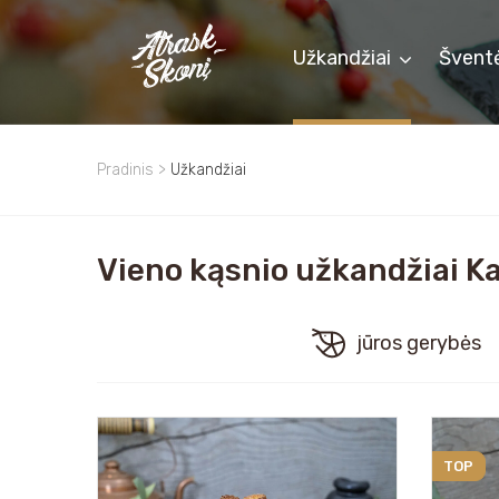
Užkandžiai
Švent
Pradinis
>
Užkandžiai
Vieno kąsnio užkandžiai K
jūros gerybės
TOP