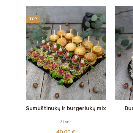
TOP
Sumuštinukų ir burgeriukų mix
Duo
31 vnt.
40,00
€