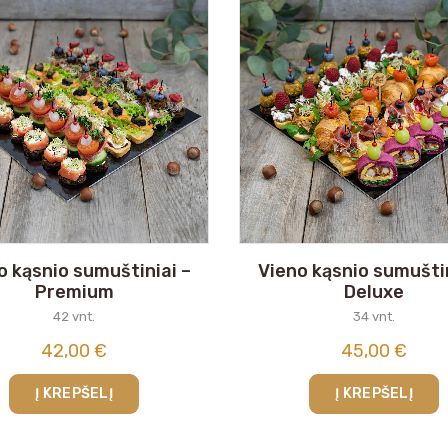
o kąsnio sumuštiniai –
Vieno kąsnio sumuštin
Premium
Deluxe
42 vnt.
34 vnt.
42,00
€
45,00
€
Į KREPŠELĮ
Į KREPŠELĮ