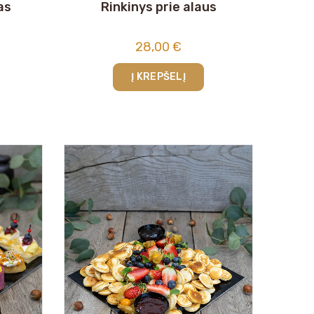
as
Rinkinys prie alaus
28,00
€
Į KREPŠELĮ