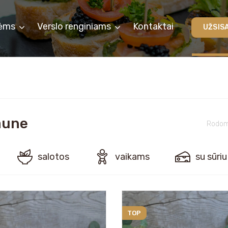
ėms
Verslo renginiams
Kontaktai
UŽSIS
aune
Rodoma
salotos
vaikams
su sūriu
TOP