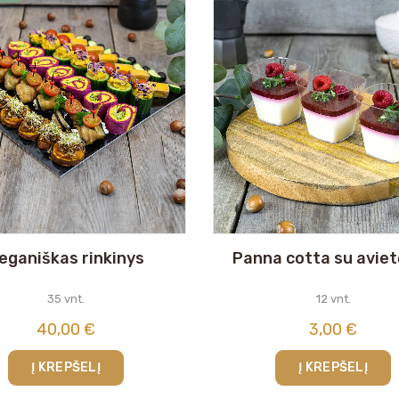
eganiškas rinkinys
Panna cotta su avie
35 vnt.
12 vnt.
40,00
€
3,00
€
Į KREPŠELĮ
Į KREPŠELĮ