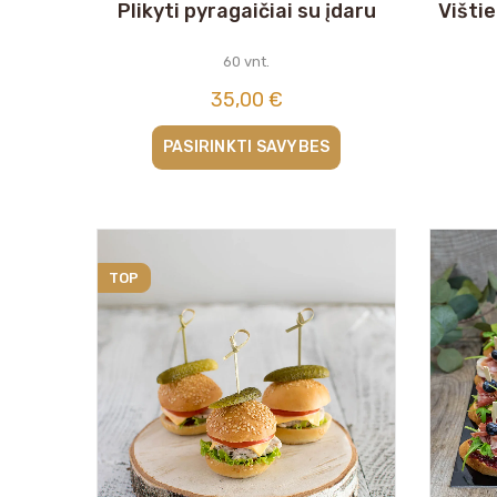
Plikyti pyragaičiai su įdaru
Višti
60 vnt.
35,00
€
PASIRINKTI SAVYBES
TOP