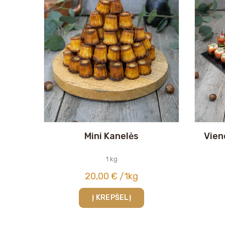
Mini Kanelės
Vien
1 kg
20,00
€
/1kg
Į KREPŠELĮ