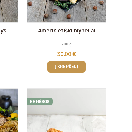
nys
Amerikietiški blyneliai
700 g
30,00
€
Į KREPŠELĮ
BE MĖSOS