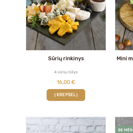
Sūrių rinkinys
Mini m
4 sūrių rūšys
16,00
€
Į KREPŠELĮ
BE MĖS