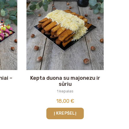
iai –
Kepta duona su majonezu ir
sūriu
1 kepalas
18,00
€
Į KREPŠELĮ