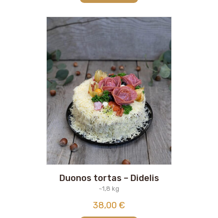
Duonos tortas – Didelis
~1,8 kg
38,00
€