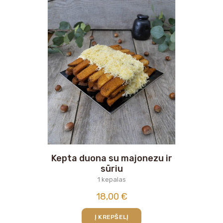
Kepta duona su majonezu ir
sūriu
1 kepalas
18,00
€
Į KREPŠELĮ