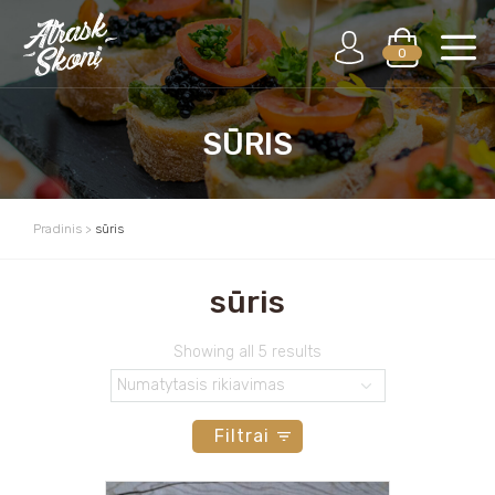
0
SŪRIS
Pradinis
>
sūris
sūris
Showing all 5 results
Filtrai