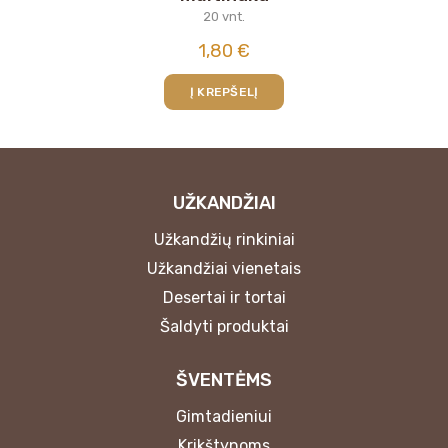
20 vnt.
1,80
€
Į KREPŠELĮ
UŽKANDŽIAI
Užkandžių rinkiniai
Užkandžiai vienetais
Desertai ir tortai
Šaldyti produktai
ŠVENTĖMS
Gimtadieniui
Krikštynoms