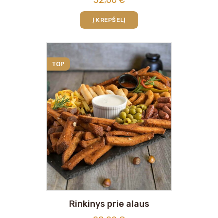
32,00
€
Į KREPŠELĮ
TOP
Rinkinys prie alaus