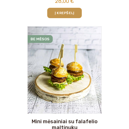
28,00
€
Į KREPŠELĮ
BE MĖSOS
Mini mėsainiai su falafelio
maltinuku