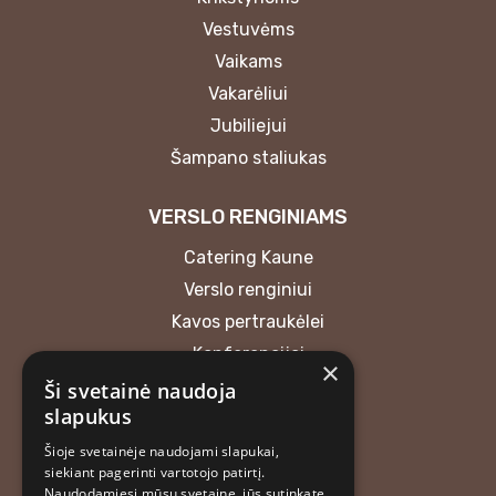
Vestuvėms
Vaikams
Vakarėliui
Jubiliejui
Šampano staliukas
VERSLO RENGINIAMS
Catering Kaune
Verslo renginiui
Kavos pertraukėlei
Konferencijai
×
Ši svetainė naudoja
KONTAKTAI
slapukus
Šioje svetainėje naudojami slapukai,
MB “Atrask skonį”
siekiant pagerinti vartotojo patirtį.
+37062018165
Naudodamiesi mūsų svetaine, jūs sutinkate