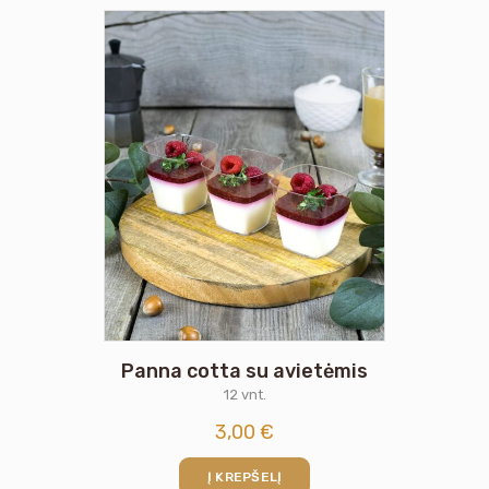
Panna cotta su avietėmis
12 vnt.
3,00
€
Į KREPŠELĮ