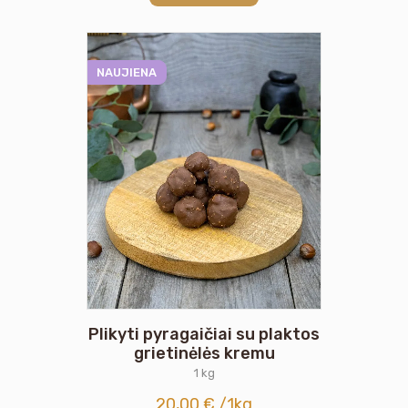
NAUJIENA
Plikyti pyragaičiai su plaktos
grietinėlės kremu
1 kg
20,00
€
/1kg