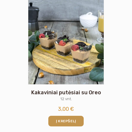
Kakaviniai putėsiai su Oreo
12 vnt.
3,00
€
Į KREPŠELĮ