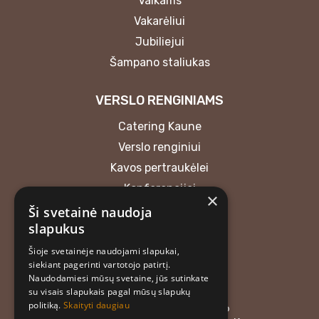
Vaikams
Vakarėliui
Jubiliejui
Šampano staliukas
VERSLO RENGINIAMS
Catering Kaune
Verslo renginiui
Kavos pertraukėlei
Konferencijai
×
Ši svetainė naudoja
KONTAKTAI
slapukus
Šioje svetainėje naudojami slapukai,
MB “Atrask skonį”
siekiant pagerinti vartotojo patirtį.
+37062018165
Naudodamiesi mūsų svetaine, jūs sutinkate
atraskskoni@gmail.com
su visais slapukais pagal mūsų slapukų
politiką.
Skaityti daugiau
Įmonės kodas: 304476576