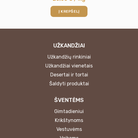
Į KREPŠELĮ
UŽKANDŽIAI
Užkandžių rinkiniai
Užkandžiai vienetais
Desertai ir tortai
Šaldyti produktai
ŠVENTĖMS
Gimtadieniui
Krikštynoms
Vestuvėms