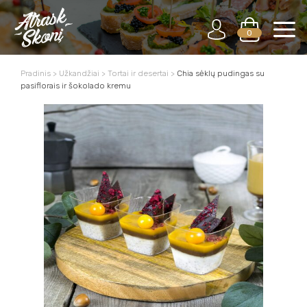
0
Pradinis
>
Užkandžiai
>
Tortai ir desertai
>
Chia sėklų pudingas su
pasiflorais ir šokolado kremu