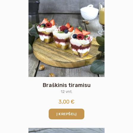
Braškinis tiramisu
12 vnt.
3,00
€
Į KREPŠELĮ