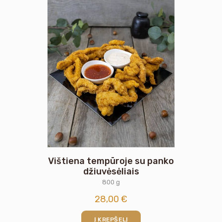
Vištiena tempūroje su panko
džiuvėsėliais
800 g
28,00
€
Į KREPŠELĮ