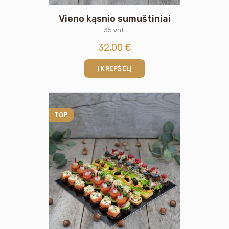
Vieno kąsnio sumuštiniai
35 vnt.
32,00
€
Į KREPŠELĮ
TOP