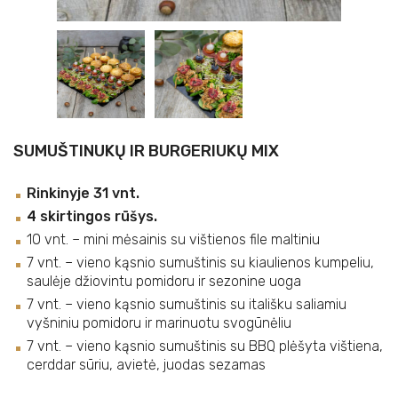
SUMUŠTINUKŲ IR BURGERIUKŲ MIX
Rinkinyje 31 vnt.
4 skirtingos rūšys.
10 vnt. – mini mėsainis su vištienos file maltiniu
7 vnt. – vieno kąsnio sumuštinis su kiaulienos kumpeliu,
saulėje džiovintu pomidoru ir sezonine uoga
7 vnt. – vieno kąsnio sumuštinis su itališku saliamiu
vyšniniu pomidoru ir marinuotu svogūnėliu
7 vnt. – vieno kąsnio sumuštinis su BBQ plėšyta vištiena,
cerddar sūriu, avietė, juodas sezamas