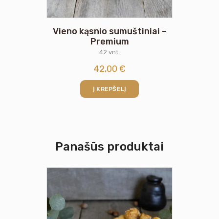
Vieno kąsnio sumuštiniai –
Premium
42 vnt.
42,00
€
Į KREPŠELĮ
Panašūs produktai