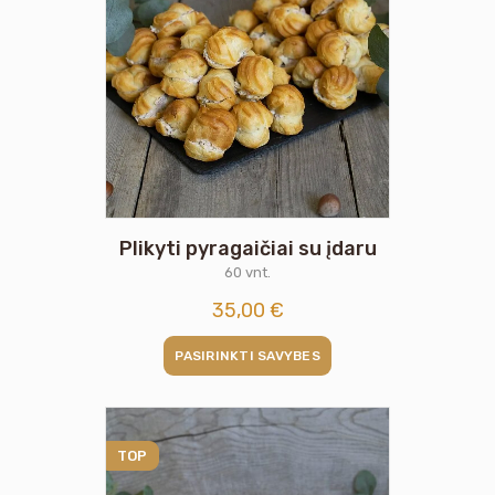
Plikyti pyragaičiai su įdaru
60 vnt.
35,00
€
PASIRINKTI SAVYBES
TOP