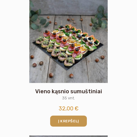
Vieno kąsnio sumuštiniai
35 vnt.
32,00
€
Į KREPŠELĮ