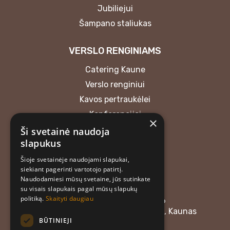
Jubiliejui
Šampano staliukas
VERSLO RENGINIAMS
Catering Kaune
Verslo renginiui
Kavos pertraukėlei
Konferencijai
×
Ši svetainė naudoja
KONTAKTAI
slapukus
Šioje svetainėje naudojami slapukai,
MB “Atrask skonį”
siekiant pagerinti vartotojo patirtį.
+37062018165
Naudodamiesi mūsų svetaine, jūs sutinkate
atraskskoni@gmail.com
su visais slapukais pagal mūsų slapukų
politiką.
Skaityti daugiau
Įmonės kodas: 304476576
Adresas: Linkuvos g. 58, LT-48357, Kaunas
BŪTINIEJI
Darbo laikas: