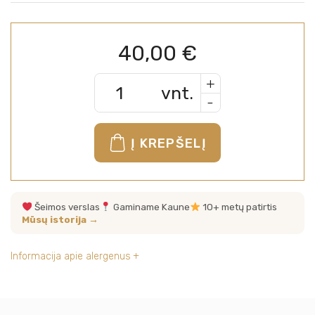
40,00
€
+
vnt.
-
Į KREPŠELĮ
Šeimos verslas
Gaminame Kaune
10+ metų patirtis
Mūsų istorija →
Informacija apie alergenus