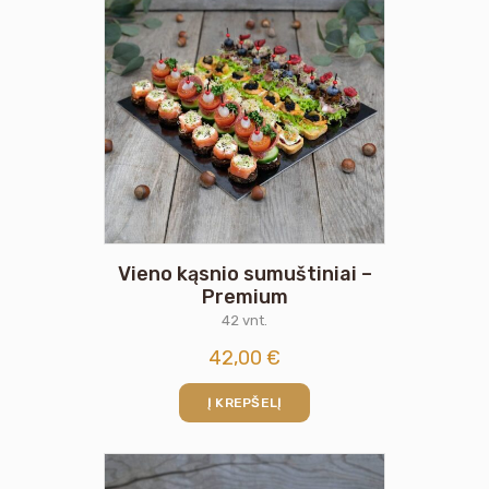
Vieno kąsnio sumuštiniai –
Premium
42 vnt.
42,00
€
Į KREPŠELĮ