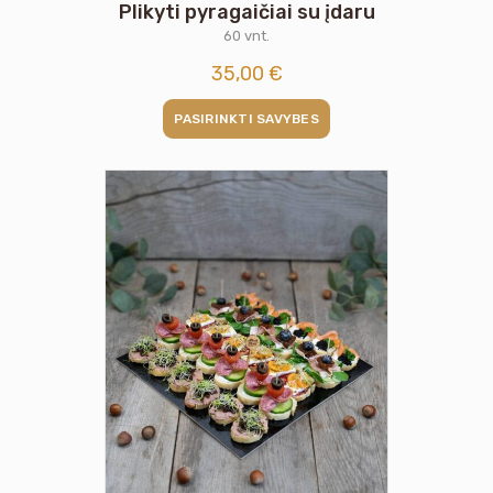
Plikyti pyragaičiai su įdaru
60 vnt.
35,00
€
PASIRINKTI SAVYBES