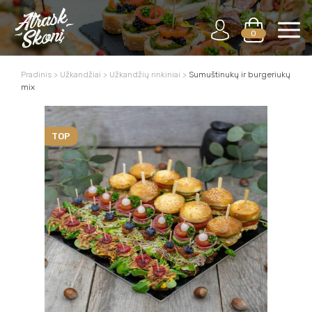
0
Pradinis
>
Užkandžiai
>
Užkandžių rinkiniai
>
Sumuštinukų ir burgeriukų
mix
TOP