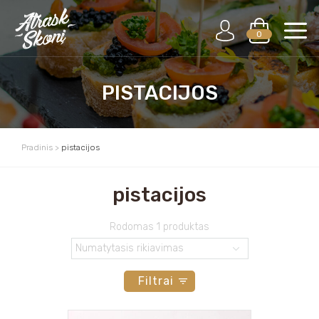
0
PISTACIJOS
Pradinis
>
pistacijos
pistacijos
Rodomas 1 produktas
Filtrai