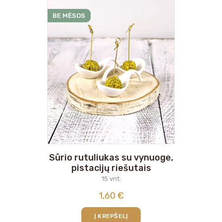
BE MĖSOS
Sūrio rutuliukas su vynuoge,
pistacijų riešutais
15 vnt.
1,60
€
Į KREPŠELĮ