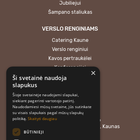
Jubiliejui
Šampano staliukas
VERSLO RENGINIAMS
Catering Kaune
Verslo renginiui
Kavos pertraukėlei
Konferencijai
×
Ši svetainė naudoja
KONTAKTAI
slapukus
Šioje svetainėje naudojami slapukai,
MB “Atrask skonį”
siekiant pagerinti vartotojo patirtį.
+37062018165
Naudodamiesi mūsų svetaine, jūs sutinkate
atraskskoni@gmail.com
su visais slapukais pagal mūsų slapukų
politiką.
Skaityti daugiau
Įmonės kodas: 304476576
Adresas: Linkuvos g. 58, LT-48357, Kaunas
BŪTINIEJI
Darbo laikas: