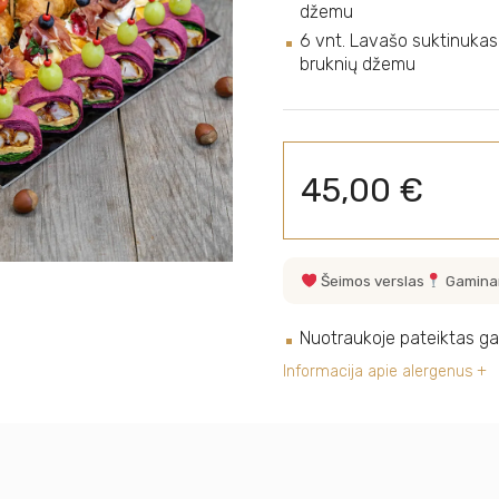
džemu
6 vnt. Lavašo suktinukas s
bruknių džemu
45,00
€
Šeimos verslas
Gamina
Nuotraukoje pateiktas ga
Informacija apie alergenus