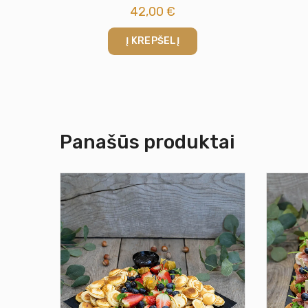
42,00
€
Į KREPŠELĮ
Panašūs produktai