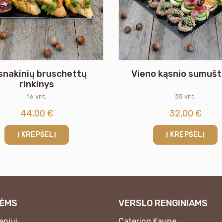
snakinių bruschettų
Vieno kąsnio sumušti
rinkinys
16 vnt.
35 vnt.
44,00
€
32,00
€
Į KREPŠELĮ
Į KREPŠELĮ
ĖMS
VERSLO RENGINIAMS
eniui
Catering Kaune