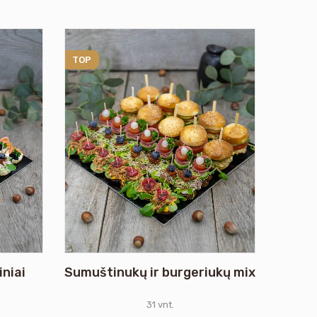
TOP
niai
Sumuštinukų ir burgeriukų mix
31 vnt.