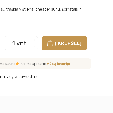
u traškia vištiena, cheader sūriu, špinatais ir
+
vnt.
Į KREPŠELĮ
-
me Kaune
10+ metų patirtis
Mūsų istorija →
minys yra pavyzdinis.