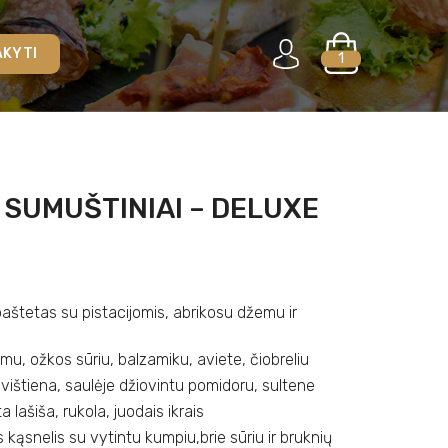
AKYTI
1
 SUMUŠTINIAI – DELUXE
paštetas su pistacijomis, abrikosu džemu ir
emu, ožkos sūriu, balzamiku, aviete, čiobreliu
a vištiena, saulėje džiovintu pomidoru, sultene
 lašiša, rukola, juodais ikrais
 kąsnelis su vytintu kumpiu,brie sūriu ir bruknių