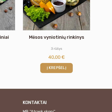
niai
Mėsos vyniotinių rinkinys
3 rūšys
40,00
€
Į KREPŠELĮ
KONTAKTAI
MB “Atrask skonį”