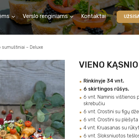
ėms
Verslo renginiams
Kontaktai
UŽSIS
 sumuštiniai – Deluxe
VIENO KĄSNIO
Rinkinyje 34 vnt.
6 skirtingos rūšys.
6 vnt. Naminis vištienos 
skrebučiu
6 vnt. Crostini su figų dž
6 vnt. Crostini su plėšyt
4 vnt. Kruasanas su rūkyta
6 vnt. Sloksniuotos tešlos