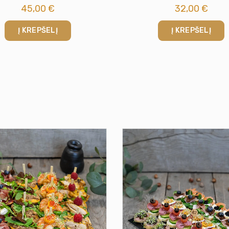
45,00
€
32,00
€
Į KREPŠELĮ
Į KREPŠELĮ