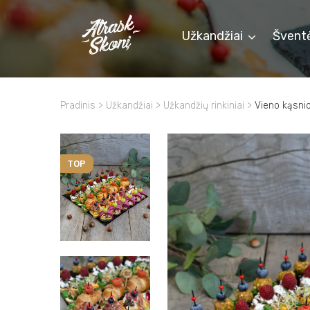
Užkandžiai
Švent
Pradinis
>
Užkandžiai
>
Užkandžių rinkiniai
>
Vieno kąsnio
TOP