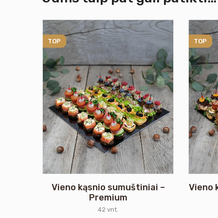
TOP
TOP
Vieno kąsnio sumuštiniai –
Vieno 
Premium
42 vnt.