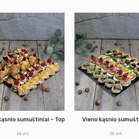
kąsnio sumuštiniai – Top
Vieno kąsnio sumušti
34 vnt.
35 vnt.