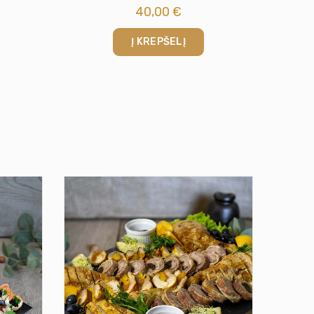
40,00
€
Į KREPŠELĮ