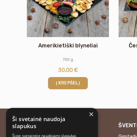
Amerikietiški blyneliai
Če
700 g
30,00
€
Į KREPŠELĮ
×
Ši svetainė naudoja
UŽKANDŽIAI
ŠVENT
slapukus
Šioje svetainėje naudojami slapukai,
Užkandžių rinkiniai
Gimtadi