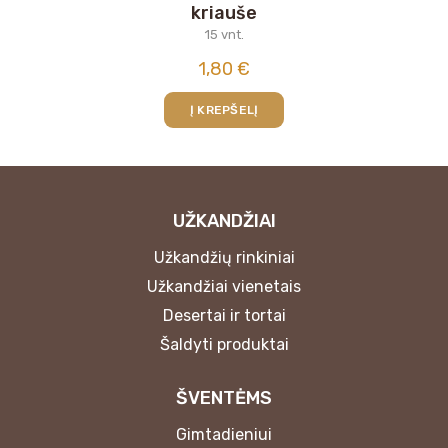
kriauše
15 vnt.
1,80
€
Į KREPŠELĮ
UŽKANDŽIAI
Užkandžių rinkiniai
Užkandžiai vienetais
Desertai ir tortai
Šaldyti produktai
ŠVENTĖMS
Gimtadieniui