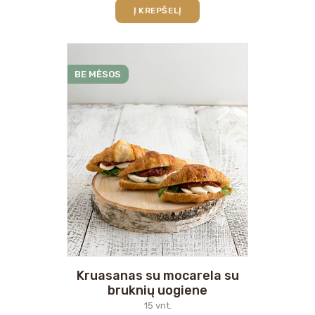
Į KREPŠELĮ
BE MĖSOS
Kruasanas su mocarela su
bruknių uogiene
15 vnt.