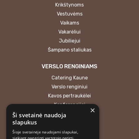
Krikštynoms
Vestuvėms
Vaikams
Vakarėliui
Jubiliejui
Šampano staliukas
VERSLO RENGINIAMS
Catering Kaune
Verslo renginiui
Kavos pertraukėlei
Konferencijai
×
Ši svetainė naudoja
KONTAKTAI
slapukus
Šioje svetainėje naudojami slapukai,
MB “Atrask skonį”
siekiant pagerinti vartotojo patirtį.