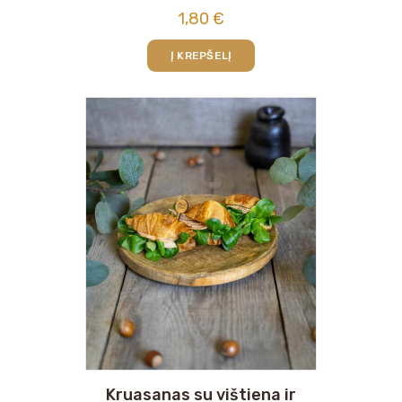
1,80
€
Į KREPŠELĮ
Kruasanas su vištiena ir