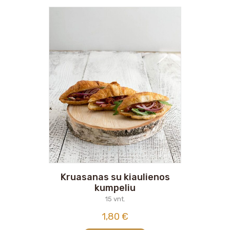
Kruasanas su kiaulienos
kumpeliu
15 vnt.
1,80
€