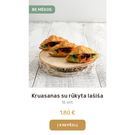
BE MĖSOS
Kruasanas su rūkyta lašiša
15 vnt.
1,80
€
Į KREPŠELĮ