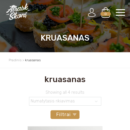
0
KRUASANAS
Pradinis
>
kruasanas
kruasanas
Showing all 4 results
Filtrai