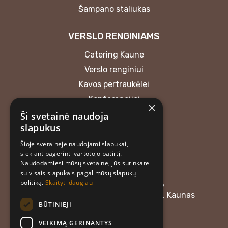
Šampano staliukas
VERSLO RENGINIAMS
Catering Kaune
Verslo renginiui
Kavos pertraukėlei
Konferencijai
×
Ši svetainė naudoja
KONTAKTAI
slapukus
Šioje svetainėje naudojami slapukai,
MB “Atrask skonį”
siekiant pagerinti vartotojo patirtį.
+37062018165
Naudodamiesi mūsų svetaine, jūs sutinkate
atraskskoni@gmail.com
su visais slapukais pagal mūsų slapukų
politiką.
Skaityti daugiau
Įmonės kodas: 304476576
Adresas: Linkuvos g. 58, LT-48357, Kaunas
BŪTINIEJI
Darbo laikas:
VEIKIMĄ GERINANTYS
I–IV: 08:00–12:00