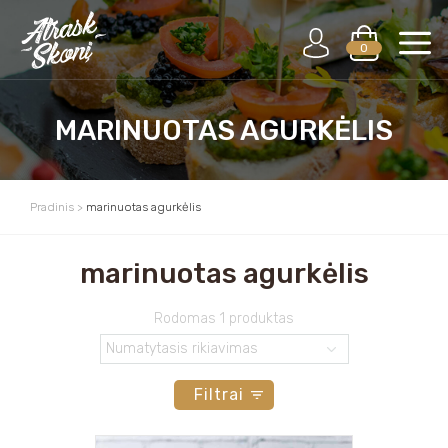
0
MARINUOTAS AGURKĖLIS
Pradinis
>
marinuotas agurkėlis
marinuotas agurkėlis
Rodomas 1 produktas
Filtrai