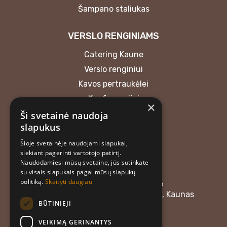
Šampano staliukas
VERSLO RENGINIAMS
Catering Kaune
Verslo renginiui
Kavos pertraukėlei
Konferencijai
×
Ši svetainė naudoja
KONTAKTAI
slapukus
Šioje svetainėje naudojami slapukai,
MB “Atrask skonį”
siekiant pagerinti vartotojo patirtį.
+37062018165
Naudodamiesi mūsų svetaine, jūs sutinkate
atraskskoni@gmail.com
su visais slapukais pagal mūsų slapukų
politiką.
Skaityti daugiau
Įmonės kodas: 304476576
Adresas: Linkuvos g. 58, LT-48357, Kaunas
BŪTINIEJI
Darbo laikas:
VEIKIMĄ GERINANTYS
I–IV: 08:00–12:00