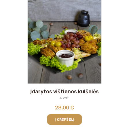
Įdarytos vištienos kulšelės
4 vnt.
28,00
€
Į KREPŠELĮ