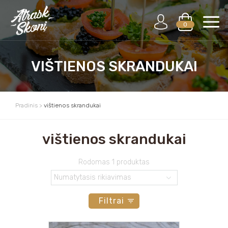
0
VIŠTIENOS SKRANDUKAI
Pradinis
>
vištienos skrandukai
vištienos skrandukai
Rodomas 1 produktas
Filtrai