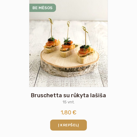
BE MĖSOS
Bruschetta su rūkyta lašiša
15 vnt.
1,80
€
Į KREPŠELĮ