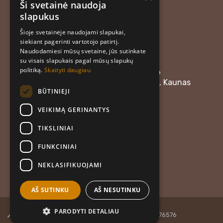
Ši svetainė naudoja
KONTAKTAI
slapukus
Šioje svetainėje naudojami slapukai,
MB “Atrask skonį”
siekiant pagerinti vartotojo patirtį.
+37062018165
Naudodamiesi mūsų svetaine, jūs sutinkate
atraskskoni@gmail.com
su visais slapukais pagal mūsų slapukų
politiką.
Skaityti daugiau
Įmonės kodas: 304476576
Adresas: Linkuvos g. 58, LT-48357, Kaunas
BŪTINIEJI
Darbo laikas:
VEIKIMĄ GERINANTYS
I–IV: 08:00–12:00
V: 08:00–17:00
TIKSLINIAI
VI: 08:00–15:00
VII: 08:00–13:00
FUNKCINIAI
NEKLASIFIKUOJAMI
AŠ SUTINKU
AŠ NESUTINKU
PARODYTI DETALIAU
2026 ©
MB "Atrask skonį"
· Įm. k. 304476576