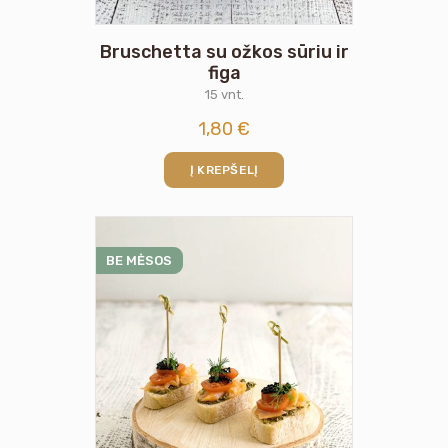
Bruschetta su ožkos sūriu ir
figa
15 vnt.
1,80
€
Į KREPŠELĮ
BE MĖSOS