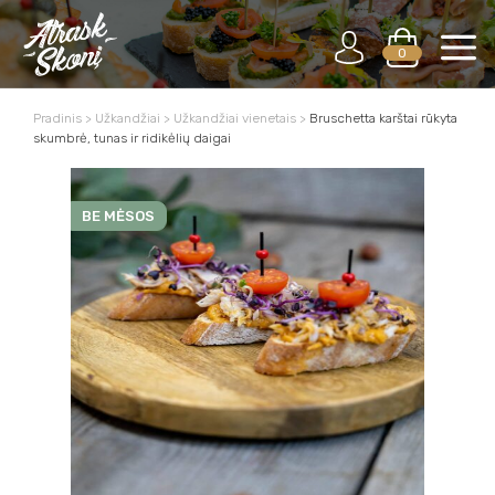
0
Pradinis
>
Užkandžiai
>
Užkandžiai vienetais
>
Bruschetta karštai rūkyta
skumbrė, tunas ir ridikėlių daigai
BE MĖSOS