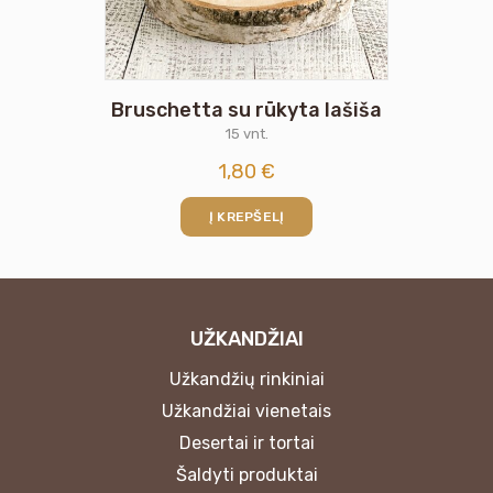
Bruschetta su rūkyta lašiša
15 vnt.
1,80
€
Į KREPŠELĮ
UŽKANDŽIAI
Užkandžių rinkiniai
Užkandžiai vienetais
Desertai ir tortai
Šaldyti produktai