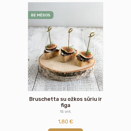
BE MĖSOS
Bruschetta su ožkos sūriu ir
figa
15 vnt.
1,80
€