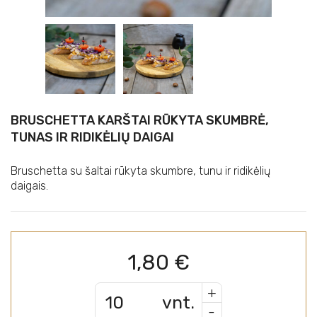
BRUSCHETTA KARŠTAI RŪKYTA SKUMBRĖ,
TUNAS IR RIDIKĖLIŲ DAIGAI
Bruschetta su šaltai rūkyta skumbre, tunu ir ridikėlių
daigais.
1,80
€
+
vnt.
-