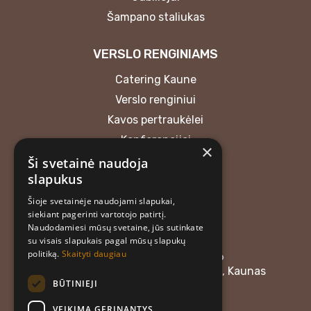
Šampano staliukas
VERSLO RENGINIAMS
Catering Kaune
Verslo renginiui
Kavos pertraukėlei
Konferencijai
×
Ši svetainė naudoja
KONTAKTAI
slapukus
Šioje svetainėje naudojami slapukai,
MB “Atrask skonį”
siekiant pagerinti vartotojo patirtį.
+37062018165
Naudodamiesi mūsų svetaine, jūs sutinkate
atraskskoni@gmail.com
su visais slapukais pagal mūsų slapukų
politiką.
Skaityti daugiau
Įmonės kodas: 304476576
Adresas: Linkuvos g. 58, LT-48357, Kaunas
BŪTINIEJI
Darbo laikas:
VEIKIMĄ GERINANTYS
I–IV: 08:00–12:00