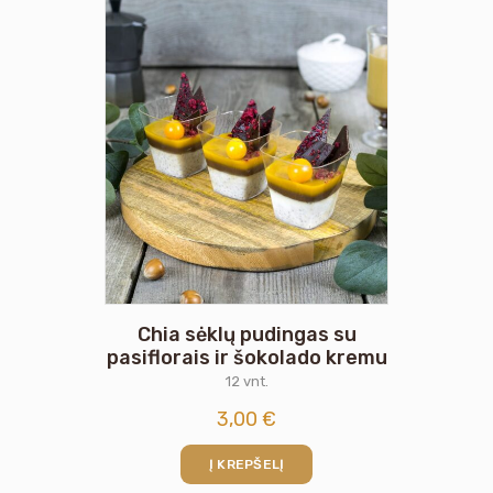
Chia sėklų pudingas su
pasiflorais ir šokolado kremu
12 vnt.
3,00
€
Į KREPŠELĮ