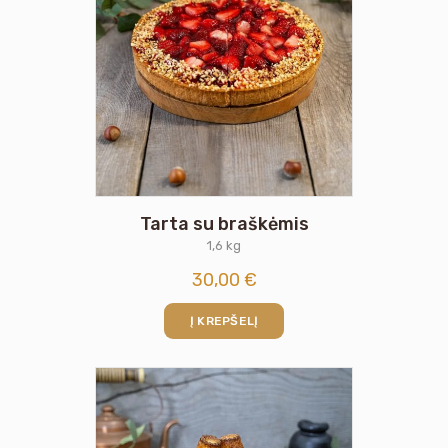
Tarta su braškėmis
1,6 kg
30,00
€
Į KREPŠELĮ