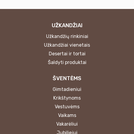
UŽKANDŽIAI
Užkandžių rinkiniai
Užkandžiai vienetais
Desertai ir tortai
Šaldyti produktai
ŠVENTĖMS
Gimtadieniui
Krikštynoms
Vestuvėms
Vaikams
Vakarėliui
Jubiliejui