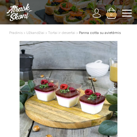
0
Pradinis
>
Užkandžiai
>
Tortai ir desertai
>
Panna cotta su avietėmis