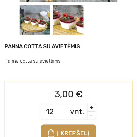
PANNA COTTA SU AVIETĖMIS
Panna cotta su avietėmis
3,00
€
+
vnt.
-
Į KREPŠELĮ