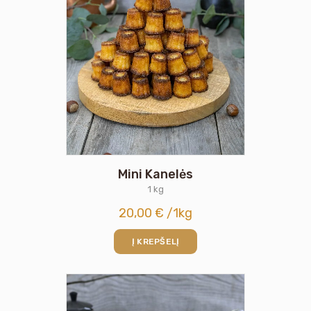
Mini Kanelės
1 kg
20,00
€
/1kg
Į KREPŠELĮ