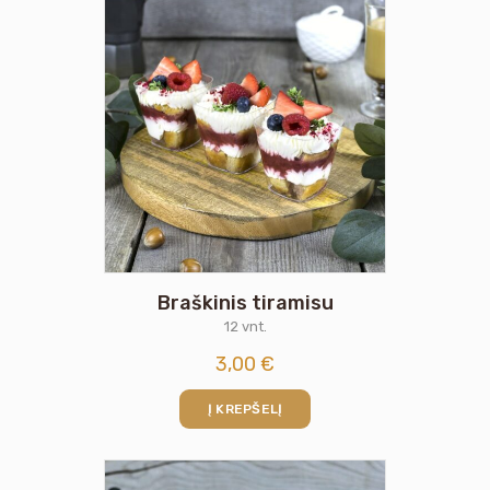
Braškinis tiramisu
12 vnt.
3,00
€
Į KREPŠELĮ