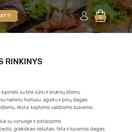
AKYTI
0
 RINKINYS
 kąsnelis su brie sūriu ir bruknių džemu
 su naminiu humusu, agurku ir porų daigais
ų džemu, rikota, keptomis saldžiomis bulvėmis,
iukai su vynuoge ir pistacijomis
esto, graikiškais riešutais, feta ir liucernos daigais