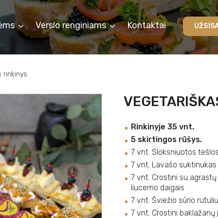
ėms
Verslo renginiams
Kontaktai
UŽSIS
 rinkinys
VEGETARIŠKAS
Rinkinyje 35 vnt.
5 skirtingos rūšys.
7 vnt. Sloksniuotos tešlos
7 vnt. Lavašo suktinukas
7 vnt. Crostini su agrast
liucerno daigais
7 vnt. Šviežio sūrio rutul
7 vnt. Crostini baklažanų p