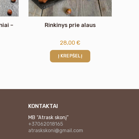
iai –
Rinkinys prie alaus
28,00
€
Į KREPŠELĮ
KONTAKTAI
MB “Atrask skonį”
+37062018165
atraskskoni@gmail.com