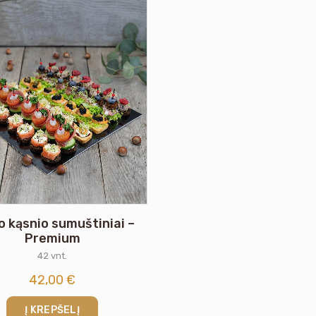
o kąsnio sumuštiniai –
Premium
42 vnt.
42,00
€
Į KREPŠELĮ