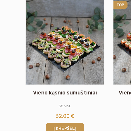
TOP
Vieno kąsnio sumuštiniai
Vien
35 vnt.
32,00
€
Į KREPŠELĮ