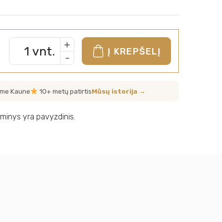
+
vnt.
Į KREPŠELĮ
-
me Kaune
10+ metų patirtis
Mūsų istorija →
minys yra pavyzdinis.