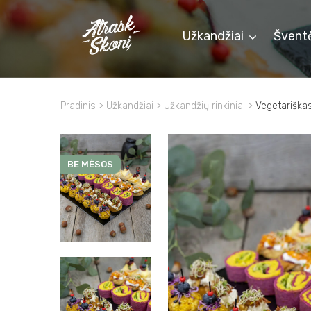
Užkandžiai
Švent
Pradinis
>
Užkandžiai
>
Užkandžių rinkiniai
>
Vegetariškas
BE MĖSOS