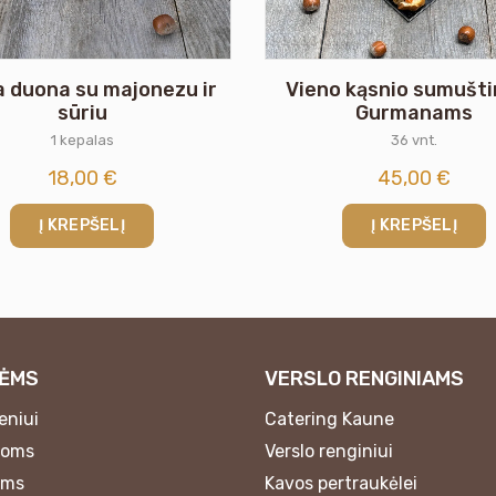
 duona su majonezu ir
Vieno kąsnio sumuštin
sūriu
Gurmanams
1 kepalas
36 vnt.
18,00
€
45,00
€
Į KREPŠELĮ
Į KREPŠELĮ
ĖMS
VERSLO RENGINIAMS
eniui
Catering Kaune
noms
Verslo renginiui
ėms
Kavos pertraukėlei